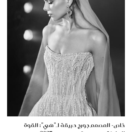
خاص- المصمم جورج حبيقة لـ"هي": القوة