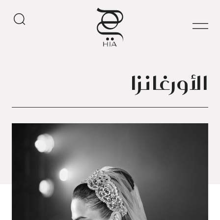
الأورغانزا