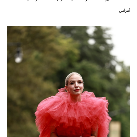
أعراس