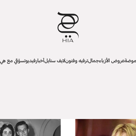
وضة
عروض الأزياء
جمال
ترفيه وفنون
لايف ستايل
أخبار
فيديو
تسوّقي مع هي