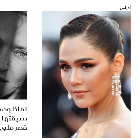
أعراس
لماذا وصع
صديقتها 
قصر مليء 