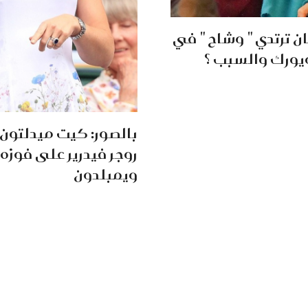
ان ترتدي " وشاح " في
يورك والسبب ؟
بالصور: كيت ميدلتون
روجر فيدرير على فوزه
ويمبلدون