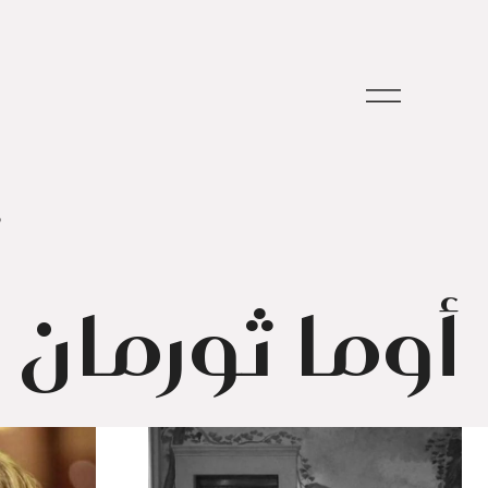
م
أوما ثورمان