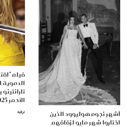
فيلم "اقتل
الدموية ا
تارانتينو 
الأحمر 2025
أشهر نجوم هوليوود الذين
ترفيه
اختاروا شهر مايو لزفافهم