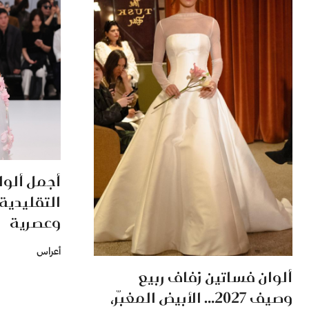
أجمل ألوا
التقليدية
وعصرية
أعراس
ألوان فساتين زفاف ربيع
وصيف 2027… الأبيض المغبّر،