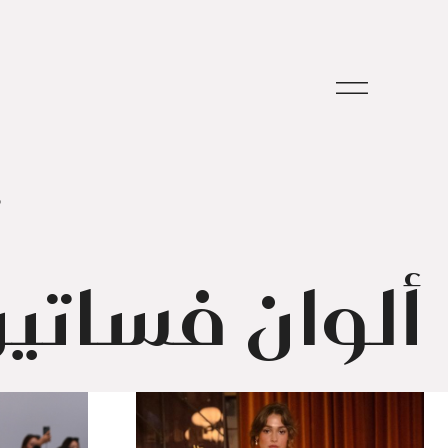
م
ألوان فساتين