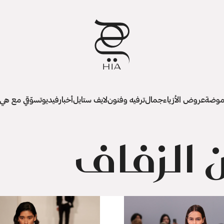
وضة
عروض الأزياء
جمال
ترفيه وفنون
لايف ستايل
أخبار
فيديو
تسوّقي مع هي
 الزفاف