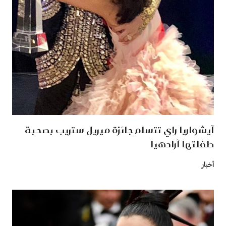
آيشواريا راي تتسلم جائزة ميريل ستريب بصحبة
طفلتها آرادهيا
أخبار