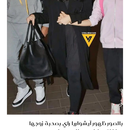
بالصور ظهور آيشواريا راي بصحبة زوجها