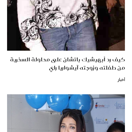
كيف رد أبهيشيك باتشان على محاولة السخرية
من طفلته وزوجته آيشواريا راي
أخبار