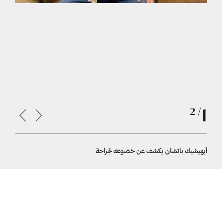
1
/ 2
أبهيشيك باتشان يكشف عن خضوعه لجراحة
أبهيشيك ب