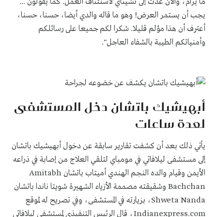
ما يرام، والآن عدت إلى تشيناي لاستئناف العمل. كما يقولون ...
يجب أن يستمر العرض! وهو ما قاله والدي أيضا، حسنا، حسنا،
أعترف أن هذا مؤلم قليلا. شكرا لكم جميعا على رسائلكم
وأمنياتكم الطيبة بالشفاء العاجل".
أبهيشيك باتشان دخل المستشفى
لعدة ساعات
يأتي ذلك بعد أن كشفت تقارير سابقة عن دخول أبهيشيك باتشان
إلى مستشفى ليلافاتي في مومباي لتلقي العلاج من إصابة في ذراعه
الأيمن وقيام والده النجم الهندي أميتاب باتشان
Amitabh
Bachchan
وشقيقته مصممة الأزياء الشهيرة شويتا ناندا باتشان
Shweta Nanda
، بزيارته في المستشفى، وفي تصريح له لموقع
Indianexpress.com
، قال الرئيس التنفيذي لمستشفى ليلافاتي