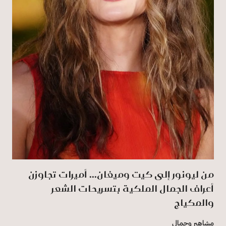
من ليونور إلى كيت وميغان... أميرات تجاوزن
أعراف الجمال الملكية بتسريحات الشعر
والمكياج
مشاهير وجمال