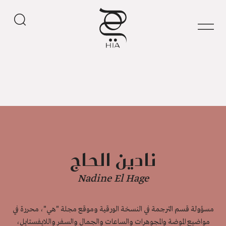
نادين الحاج
Nadine El Hage
مسؤولة قسم الترجمة في النسخة الورقية وموقع مجلة "هي"، محررة في
مواضيع الموضة والمجوهرات والساعات والجمال والسفر واللايفستايل،