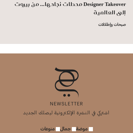
‏Designer ‎Takeover‏ محطات نجاحها... من بيروت
إلى ‏العالمية
صيحات وإطلالات
NEWSLETTER
اشتركي في النشرة الإلكترونية ليصلك الجديد
موضة
جمال
منوعات