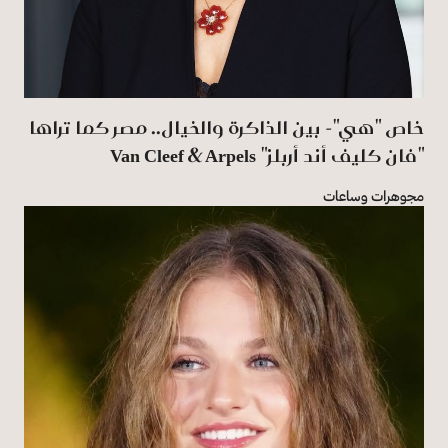
خاص "هي"- بين الذاكرة والخيال..‏‎ ‎مصر كما تراها
"فان كليف أند أربلز" ‏Van Cleef & Arpels
مجوهرات وساعات