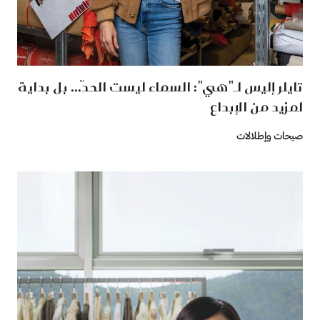
تايلر إليس لـ"هي": السماء ليست الحدّ... بل بداية
لمزيد من الإبداع
صيحات وإطلالات