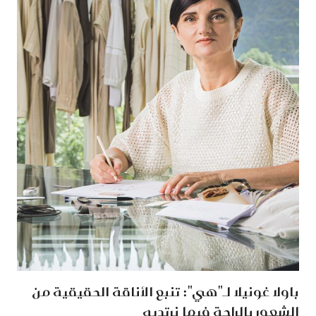
باولا غونيلا لـ"هي": تنبع الأناقة الحقيقية من
الشعور بالراحة فيما نرتديه