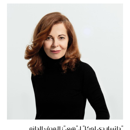
‏"دانييلا دي لوكا"‏ لـ"هي": الهدف الدائم