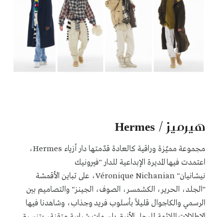
هيرميز / Hermes
مجموعة مميّزة وراقية كالعادة قدّمتها دار أزياء Hermes،
اعتمدت فيها المديرة الإبداعية للدار "فيرونيك
نيشانيان" Véronique Nichanian، على تباين الأقمشة
"الجلد، الحرير، الكشمسر، الصوف، الجينز" والتصاميم بين
الرسمي والكاجوال قليلاً بأسلوب فريد وجذاب، وشاهدنا فيها
الإطلالات الملائمة للرجل الأنيق بلسمات شبابية متقنة، بتنسيق