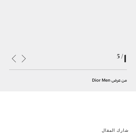
1
/ 5
من عرض Dior Men
من عرض Isabel Marant
شارك المقال