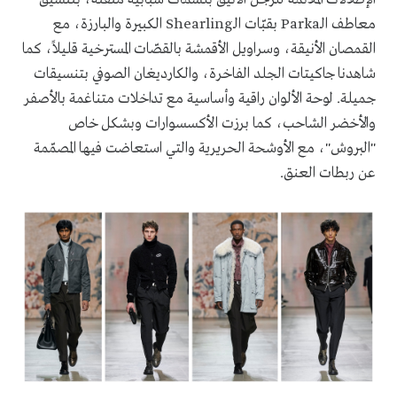
معاطف الـParka بقبّات الـShearling الكبيرة والبارزة، مع
القمصان الأنيقة، وسراويل الأقمشة بالقصّات المسترخية قليلاً، كما
شاهدنا جاكيتات الجلد الفاخرة، والكارديغان الصوفي بتنسيقات
جميلة. لوحة الألوان راقية وأساسية مع تداخلات متناغمة بالأصفر
والأخضر الشاحب، كما برزت الأكسسوارات وبشكل خاص
"البروش"، مع الأوشحة الحريرية والتي استعاضت فيها المصمّمة
عن ربطات العنق.