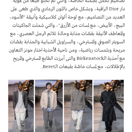
تصاميم تحمل بصمته الخاصّة، والتي لم تخلو طبعاً من هويّة
دار Dior الراقية، وبشكل خاص باللون الرمادي والذي طغى على
العديد من التصاميم، مع لوحة ألوان كلاسيكية وأنيقة "الأسود،
البيج، الأبيض، مع لمسات من الأزرق"، والتي شملت الجاكيتات
والمعاطف الأنيقة بقصّات جذابة وحادّة تلائم الرجل العصري، مع
السويتر الصوفي والمسترخي، والسراويل الشبابية والجذابة بقصّات
مريحة وبلمسات رياضية، ومن ناحية الأحذية اختار جونز التعاون
مع أحذية الـBirkenstock والتى أبرزت الطابع المسترخي والمريح
بالإطلالات، مع لمسات خاصّة بقبعات الـBeret.