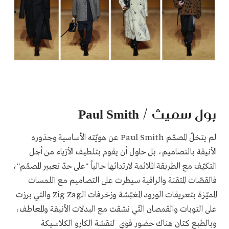
بول سميث / Paul Smith
لم يتخلّ المصمّم Paul Smith عن هويّته الأساسية وجذوره
الأنيقة بالتصاميم، بل حاول أن يقوم بتلطيف الأزياء من أجل
التكيّف مع الطريقة الملائمة لارتدائها حالياً "على حدّ تعبير المصمّم"،
فالقصّات المتقنة والراقية سيطرت على التصاميم مع اللمسات
المميّزة بتعريقات الورود المغبّشة وزخرفات الـZig Zag والتي برزت
على التوبات والقمصان التّي نسّقت مع البدلات الأنيقة والمعاطف،
وبالطبع كتان هناك حضور قوي لنقشة الكارو الكلاسيكة