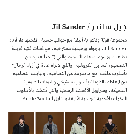
جيل ساندر / Jil Sander
مجموعة قويّة وذكورية أنيقة مع جوانب حسّية، قدّمتها دار أزياء
Jil Sander، بأجواء بوهيمية مسترخية، مع لمسات فنيّة فريدة
بطبعات ورسومات علم التنجيم والتي زيّنت العديد من
التصميم، كما برز الكروشيه "والذي لانراه عادة في أزياء الرجال"
بأسلوب ملفت مع مجموعة من التصاميم، وتباينت التصاميم
بين المعاطف الطويلة بأسلوب مسترخي والتوبات الصوفية
السميكة، وسراويل الأقمشة الرسميّة والتي نٌسّقت بالأسلوب
المدكوك بالأحذية الجلدية الأنيقة بستايل الـAnkle Boota.