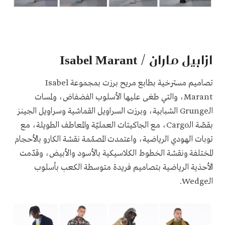
ازابيل ماران / Isabel Marant
تصاميم مسترخية بطابع مريح برزت بمجموعة Isabel
Marant، والتي طغى عليها الأسلوب الفضفاض، ولمسات
الـGrunge الشبابية، وبرزت السراويل القماشية وسراويل الجينز
بقصّة الـCargo، مع الجاكيتات العمليّة والمعاطف الطويلة، مع
توبات الهودي الرياضية، واعتمدت المصمّمة نقشة الكارو بالأحجام
المختلفة ونقشة الخطوط الكلاسيكية بالأسود والأبيض، وقدّمت
الأحذية الرياضية بتصاميم فريدة متوسطة الكعب بأسلوب
الـWedge.