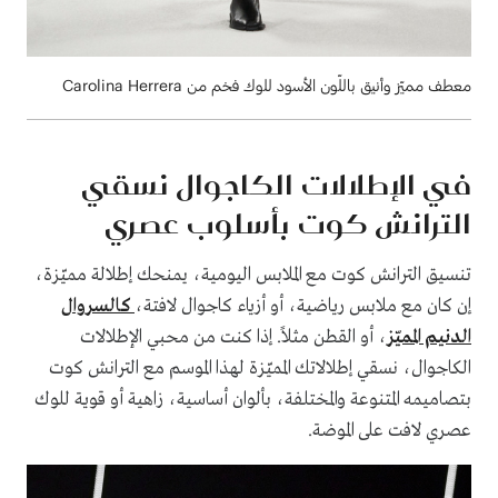
معطف مميّز وأنيق باللّون الأسود للوك فخم من Carolina Herrera
في الإطلالات الكاجوال نسقي
الترانش كوت بأسلوب عصري
تنسيق الترانش كوت مع الملابس اليومية، يمنحك إطلالة مميّزة،
إن كان مع ملابس رياضية، أو أزياء كاجوال لافتة،
كالسروال
الدنيم المميّز
، أو القطن مثلاً. إذا كنت من محبي الإطلالات
الكاجوال، نسقي إطلالاتك المميّزة لهذا الموسم مع الترانش كوت
بتصاميمه المتنوعة والمختلفة، بألوان أساسية، زاهية أو قوية للوك
عصري لافت على الموضة.