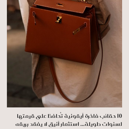
‏10‏‎ ‎حقائب فاخرة أيقونية تُحافظ على قيمتها
لسنوات طويلة... استثمار أنيق لا يفقد بريقه