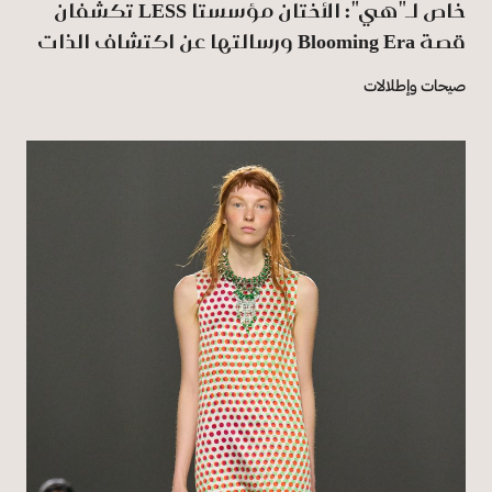
خاص لـ"هي": الأختان مؤسستا LESS تكشفان
قصة Blooming Era ورسالتها عن اكتشاف الذات
صيحات وإطلالات