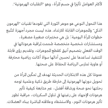
لأكثر العوامل تأثيرًا في جسم المرأة، وهو "التقلبات الهرمونية".
هذا التحول النوعي هو جوهر الثورة التي تقودها تقنيات "الهرمون
الذكي" والمجوهرات القابلة للارتداء. هذه ليست مجرد أجهزة لتتّبع
خطوات المرأة اليومية؛ بل هي مختبرات صغيرة مصغرة،
ومستشارات شخصية متخصصة صُممت لمراقبة هرموناتها في
الوقت الفعلي بتصميم أنيق كقطع المجوهرات، وتقديم رؤى قابلة
للتنفيذ تساعدها على تحسين أدائها سواءً أكانت رياضية محترفة
أو هاوية تمارس الرياضة للحفاظ على صحتها.
عمومًا كل هذه الابتكارات الحديثة تهدف إلى تمكّين المرأة من
تحويل دورتها الهرمونية إلى خارطة طريق ذكية وعلمية توجه
رحلتها نحو صحة ورشاقة أفضل، عبر متابعة كيفية تأثير
هرمونات الإجهاد على رغبتها في تناول السكريات، مراقبة تطور
تأثير هرمونات النوم، والاستشفاء وعلاقته المباشرة ببناء العضلات.