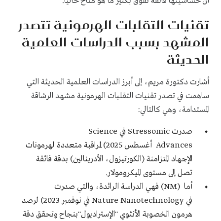
أن حساسيتها فائقة تفوق بكثير ما هو متاح حاليًا.
تقنيات التقلبات الهرمونية تتصدر
المشهد بسبب الدراسات العلمية
الحديثة
أشارت دكتورة مريم، إلى أبرز الدراسات العلمية الحديثة التي
ساهمت في تصدر تقنيات التقلبات الهرمونية مشهد الرشاقة
المستدامة، وهي كالتالي:
صدرت Stressomic في Science
Advances أغسطس 2025) لمراقبة متعددة لهرمونات
الإجهاد المتزامنة (الكورتيزول، الأدرينالين) بدقة فائقة
تصل إلى مستوى الميكرومولار.
أما (NM) فهي الدراسة الرائدة، والتي صدرت
في Nature Nanotechnology في نوفمبر 2023) لرصد
هرمون الخصوبة الأنثوي "الإستراديول"بنجاح وتحقق دقة