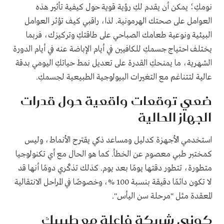
نومكِ؛ يمكن أن يقدم لكِ رؤية قوية حول كيفية تأثير هذه
العوامل على صحتك الهرمونية. لذا، راقبي كيف تؤثر العوامل
البيئية ونوعية طعامك الصباحي على طاقتكِ وتركيزك، فربما
يختلف احتياج جسمكِ للكافيين في أيام الإباضة عنه في أيام الدورة
الشهرية، ما يمنحكِ القدرة على تعديل نمط حياتكِ اليومي بدقة
عالية لتتناغم مع التغيرات البيولوجية الطبيعية لجسمكِ.
ضعي توقعات واقعية حول قدرات
الجهاز الحالية
استخدمي الأجهزة كدليل ومساعد ذكي يقترح الأنماط، وليس
كمختبر طبي معصوم عن الخطأ. كما هو الحال مع أي تكنولوجيا
متطورة، تتطور دقتها يومًا بعد يوم. كذلك تذكّري دومًا أنها قد
لا تكون دائمًا دقيقة بنسبة 100 %، وخصوصًا في المراحل الانتقالية
المعقدة مثل "مرحلة سن اليأس".
كوني شريكة فاعلة مع طبيبكِ