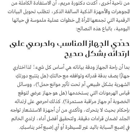
من ناحية أخرى، أكدت دكتورة مريم، أن الاستفادة الكاملة من
المجوهرات والأجهزة الذكية السالفة الذكر، تتطلب تحويل البيانات
الرقمية التي تجمعها المرأة إلى خطوات عملية ملموسة في حياتها
اليومية، باتباع هذه النصائح:
حدّدي الجهاز المناسب واحرصي على
ارتدائه بشكل صحيح
بما أن راحة الجهاز ودقة بياناته هي أساس كل شيء؛ لذا اختاري
جهازًا يصف بدقة قدراته وتوافقه مع حالتكِ (هل يتتبع دورتكِ
الشهرية بشكل طبيعي أم تحت تأثير موانع حمل؟)، ووسائل
قياس الهرمونات التي يستخدمها (هل هو جهاز عرضي لتوقع
الخصوبة أم جهاز مراقبة مستمرة؟). كذلك احرصي على ارتدائه
بإحكام بحيث لا يتحرك، وتأكدي من أن أجهزة الاستشعار تواجه
الجلد لضمان قراءات دقيقة. ولتحقيق أفضل أداء، ارتدي الخاتم
في إصبع السبابة باليد غير المسيطرة أو أي إصبع آخر يناسبكِ.