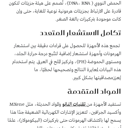
الحمض النووي ( DNA، RNA)، تُصمم على هيئة جزيئات لتكون
قادرة على الارتباط بجزيئات هرمونية نوعية للغاية، حتى وإن
كانت موجودة بتركيزات بالغة الصغر.
تكامل الاستشعار المتعدد
تجمع هذه الأجهزة للحصول على قراءات دقيقة بين استشعار
الهرمونات وأجهزة استشعار إضافية لتتّبع درجة حرارة الجلد،
ومستوى الحموضة (PH)، وتركيز الملح في العرق. يتم استخدام
هذه البيانات لمعايرة النتائج وتصحيحها لحظيًا، ما
يُعززمصداقيتها بشكل كبير.
المواد المتقدمة
تستفيد الأجهزة من
تقنيات النانو
والمواد الحديثة، مثل MXene
وأكسيد الجرافين، لتعزيز الإشارات الكهربائية الضعيفة جدًا هذا
يسمح لها باكتشاف الهرمونات حتى بتركيزات (البيكومولار)، علمًا