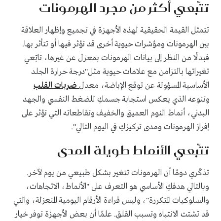
تتّبعي أكثر من مجرد الهرمونات
تتمثل القيمة الحقيقية لهذه الأجهزة في تجميع وإظهار العلاقة
بين الهرمونات ومؤشرات حيوية أخرى قد تؤثر فيها أو تتأثر بها.
فبدلًا من النظر إلى بيانات الهرمونات بمعزل عن غيرها، تابّعي
تغيراتها بالتزامن مع علامات حيوية مثل"درجة حرارة الجلد
الأساسية المسؤولة عن توقع الإباضة، معدل
ضربات القلب
وتنوعه الذي يعكس استجابة جسمكِ للضغط النفسي والجهد
البدني، أنماط النوم العميق والخفيف وتقاطعاته التي تؤثر على
إفراز الهرمونات ومدى تركيزكِ في اليوم التالي".
تتّبعي الأنماط طويلة المدى
تذكّري دومًا أن الهرمونات تتغير بشكل طبيعي من يوم لآخر.
وبالتالي هدفكِ الأساسي هو التعرف على "الأنماط، الاتجاهات،
والسلوكيات المتكررة"، وليس قراءة الأرقام اليومية المنعزلة، والتي
قد تشتت الانتباه وتسبب القلق. علمًا أن بعض الأجهزة توفر خيار