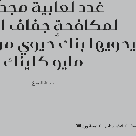
غددٌ لعابية مُجدَ
لمكافحة جفاف ال
يحويها بنكٌ حيوي من
مايو كلينك
جمانة الصباغ
Breadcru
سية
لايف ستايل
صحة ورشاقة