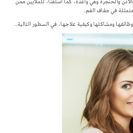
أذن والحنجرة وهي واعدةٌ، كما أسلفنا، للملايين ممن
متمثلة في جفاف الفم.
، وظائفها ومشاكلها وكيفية علاجها، في السطور التالية..