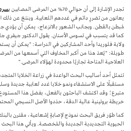
تجدر الإشارة إلى أن حوالي 70% من المرضى المصابين ب
سرطا
يعانون من تضررٍ دائم في غددهم اللعابية. وينتجُ عن ذلك 
مُبطن بالقطن. وبجانب الشعور بالانزعاج، يمكن أن يؤدي جف
كما قد يتسبب في تسوس الأسنان. يقول الدكتور جيفري جان
ولاية فلوريدا وأحد المشاركين في الدراسة: "يمكن أن يستم
طويلة: "يُعدَ هذا من أكبر المخاوف التي أسمعها من المرض
العلاجية المتاحة تجاريًا محدودة لهؤلاء المرضى."
تتمثل أحد أساليب البحث الواعدة في زراعة الخلايا المتجد
متبرع؛ وقد اكتشف الباحثون بالفعل، بفضل هذا المستودع،
خريطة بروتينية عالية الدقة، حدَدوا الأصل النسيجي المحتمل 
كما طوّر فريق البحث نموذج لإصابةٍ إشعاعية، مقترن بالبن
الحيوية التجديدية الجديدة والمُخصصة. ويأتي هذا البحث ك