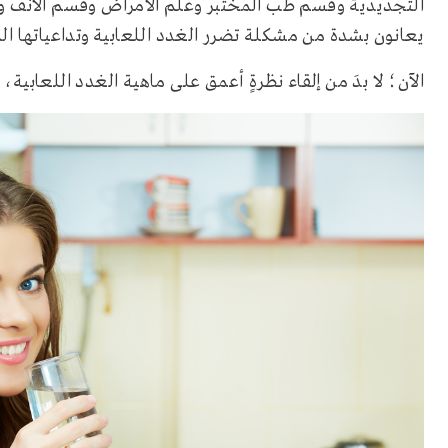
التجديدية وقسم طب المختبر وعلم الأمراض وقسم الأنف وال
يعانون بشدة من مشكلة تضرر الغدد اللعابية وتداعياتها ال
الآن؛ لا بدَ من إلقاء نظرةٍ أعمق على ماهية الغدد اللعابية