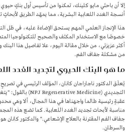
إلا أن باحثي مايو كلينك، تمكنوا من تأسيس أول بنكٍ حيو
أنسجة الغدد اللعابية البشرية، مما يمهّد الطريق لأبحاثٍ ت
هذا الإنجاز العلمي المهم يستحق الإضاءة عليه، في ظل الت
خصوصًا مع الاستخدام المكثف والصحيح للتكنولوجيا المتط
أكثر عزيزتي، من خلال مقالة اليوم، علا تفاصيل هذا البنك و
من مشكلة جفاف الفم.
ما هو البنك الحيوي لتجديد الغدد اللع
يُعلَق الدكتور ناجاراجان كانان، المؤلف الرئيسي في تصري
التجديدي (ve Medicine
عقبةٍ رئيسية طالما واجهناها في هذا المجال، ألا وهي مح
مناسبة لأبحاث تجديد الغدد اللعابية. كما تضع هذه المجم
جفاف الفم المقترنة بالعلاج الإشعاعي." والدكتور كانان هو أ
والسرطان.