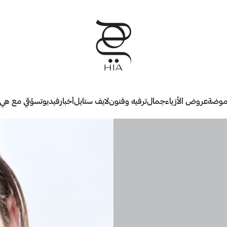
وضة
عروض الأزياء
جمال
ترفيه وفنون
لايف ستايل
أخبار
فيديو
تسوّقي مع هي