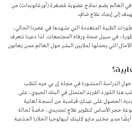
ي في العالم يضم نماذج عضوية مُصغرة (أورغانويدات) من
هدف إلى إيجاد علاج شافٍ.
طورات الطبية المتعددة التي نشهدها في عصرنا الحالي،
ورة، في سبيل صحة ورفاه المجتمعات. لذا دعينا نتعرف
الآمال التي يحملها لملايين البشر حول العالم ممن يعانون
ابية؟
حٍ حول الدراسة المنشورة في مجلة إن بي جيه للطب
NPJ Regenerati) بالقول: "يتغلب هذا المُورد الفريد المتمثل في البنك الحيوي، على
دودية الحصول على عيناتٍ قياسية من أنسجة لعابية
وعة حجر الأساس لتطوير علاجٍ تجديدي، خاصةً لحالة
يضًا مدير مختبر مايو كلينك لبيولوجيا الخلايا الجذعية