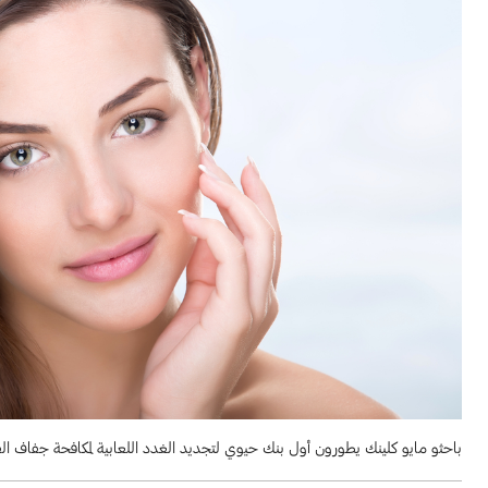
باحثو مايو كلينك يطورون أول بنك حيوي لتجديد الغدد اللعابية لمكافحة جفاف ال