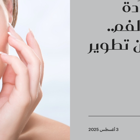
دة
فم..
 تطوير
3 أغسطس 2025