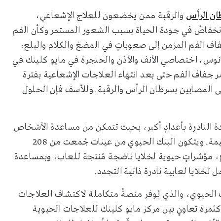
ن الرأس
والرقبة ممن يخضعون للعلاج الإشعاعي،
انخفاضٌ في جودة الحياة بسبب الشعور المستمر وكأن الفم
اف الفم المزمن إلى صعوباتٍ في المضغ والكلام والبلع،
وس، اختصاصي الأنف والأذن والحنجرة في مايو كلينك في
ر جفاف الفم حتى بعد انتهاء العلاجات الإشعاعية بفترة
ى المصابين بسرطان الرأس والرقبة. وللأسف فإن الحلول
دة النادرة بأعدادٍ أكبر، بحيث تتمكن من مساعدة الأشخاص
مستقبلًا على الاستشفاء ونمو خلايا غدد لعابية جديدة وسليمة. ويتكون البنك الحيوي من عينات جُمعت من 208
 مؤشراتٍ حيوية لخلايا ناضجة مُنتجة للعاب، وبمساعدة
لخلايا لعابية نادرة ذاتية التجدد.
ك الحيوي، والذي يُوفر منصةً متكاملة لاكتشاف العلاجات
ثمرة تعاونٍ بين مركز مايو كلينك للعلاجات الحيوية