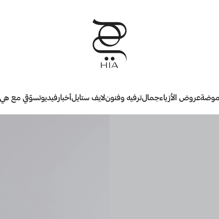
وضة
عروض الأزياء
جمال
ترفيه وفنون
لايف ستايل
أخبار
فيديو
تسوّقي مع هي