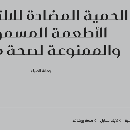
الحمية المضادة للالت
الأطعمة المسم
والممنوعة لصحة م
جمانة الصباغ
Breadcru
سية
لايف ستايل
صحة ورشاقة