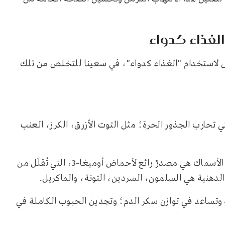
الغذاء كدواء
ثل لاستخدام "الغذاء كدواء"، في سعينا للتخلص من تلك
 تحارب الجذور الحرة؛ مثل التوت الأزرق، الكرز، العنب
2. الأسماك الدهنية: لا شك في أنكِ تعلمين الآن، أن هذه الأسماك هي مصدرٌ رائع لأحماض أوميغا-3، التي تُقلَل من
الدهنية هي السلمون، السردين، التونة، والماكريل.
 وتساعد في توازن سكر الدم؛ وتجدين الحبوب الكاملة في