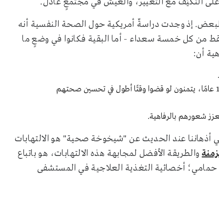
على التكيَف مع التغيير، والعيش في مجتمعٍ عادل.
لبعض. إذ وجدت دراسةٌ أمريكية حول الصحة النفسية أنه
قط من كل خمسة سعداء - أما البقية فكانوا في وضعٍ ما
ية أن:
79% من الآباء والأمهات الذين لديهم أطفال تقل أعمارهم عن 18 عامًا، يتمنون لو قضوا وقتًا أطول في تحسين صحتهم
في أذهاننا عند الحديث عن "شيخوخة صحية" هو الالتهابات
زمنة
والطريقة الأفضل لمجابهة هذه الالتهابات، هو باتباع
حمامي؛ أخصائية التغذية العلاجية في المستشفى