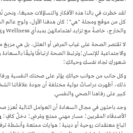
لقد خطرت في بالنا هذه الأفكار والتساؤلات جميعًا، ونحن نُ
كل من موقع ومجلة "هي"؛ كان هدفنا الأول، ولوج عالم ال
والخارج، خاصةً مع تزايد اهتماماتهنَ بمبدأي Wellness وWellbeing (الصحة والرفاهية).
لا تقتصر الصحة على غياب المرض أو العلل، بل هي مزيجٌ م
والاجتماعية للإنسان؛وترتبط الصحة ارتباطًا وثيقًا بالسعاد
شعوركِ تجاه نفسكِ وحياتكِ؛
وكل جانب من جوانب حياتكِ يؤثر على صحتك النفسية ورفاه
ذلك، أظهرت دراساتٌ دولية مختلفة أن جودة علاقاتنا الش
كبير على رفاهنا الصحي والنفسي.
وجد باحثون في مجال السعادة أن العوامل التالية تُعز
الأصدقاء المقربين؛ مسار مهني ممتع ومُرضٍ؛ دخلٌ كافٍ؛
م
اتباع معتقدات روحية أو دينية؛ هوايات ممتعة وأنشطة ترف