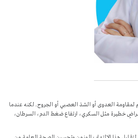
مقاومة العدوى أو الشدَ العصبي أو الجروح. لكنه عندما
مراضٍ خطيرة مثل السكري، ارتفاع ضغط الدم، السرطان،
ف لتقليل هذا الالتهاب المزمن وتحسين الصحة العامة من