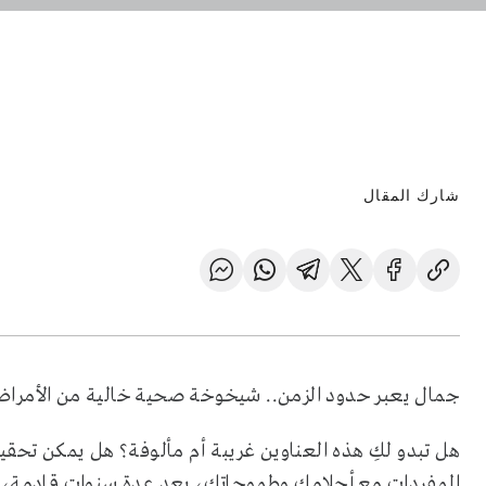
شارك المقال
جمال يعبر حدود الزمن.. شيخوخة صحية خالية من الأمراض..
هل تبدو لكِ هذه العناوين غريبة أم مألوفة؟ هل يمكن تحقي
المفردات مع أحلامكِ وطموحاتك، بعد عدة سنواتٍ قادمة،