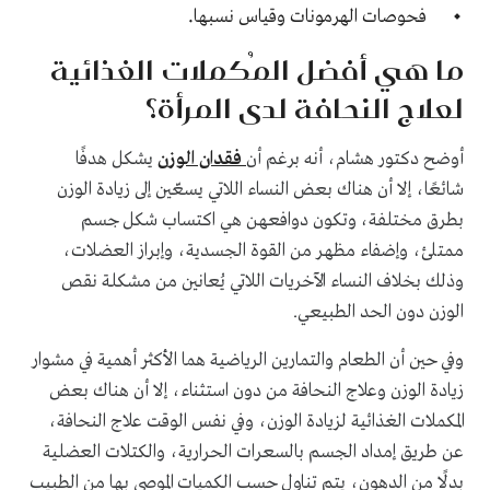
.
فحوصات الهرمونات وقياس نسبها
ما هي أفضل المُكملات الغذائية
لعلاج النحافة لدى المرأة؟
أوضح دكتور هشام، أنه برغم أن
فقدان الوزن
يشكل هدفًا
شائعًا، إلا أن هناك بعض النساء اللاتي يسعّين إلى زيادة الوزن
بطرق مختلفة، وتكون دوافعهن هي اكتساب شكل جسم
ممتلئ، وإضفاء مظهر من القوة الجسدية، وإبراز العضلات،
وذلك بخلاف النساء الآخريات اللاتي يُعانين من مشكلة نقص
الوزن دون الحد الطبيعي.
وفي حين أن الطعام والتمارين الرياضية هما الأكثر أهمية في مشوار
زيادة الوزن وعلاج النحافة من دون استثناء، إلا أن هناك بعض
المكملات الغذائية لزيادة الوزن، وفي نفس الوقت علاج النحافة،
عن طريق إمداد الجسم بالسعرات الحرارية، والكتلات العضلية
بدلًا من الدهون، يتم تناول حسب الكميات الموصي بها من الطبيب