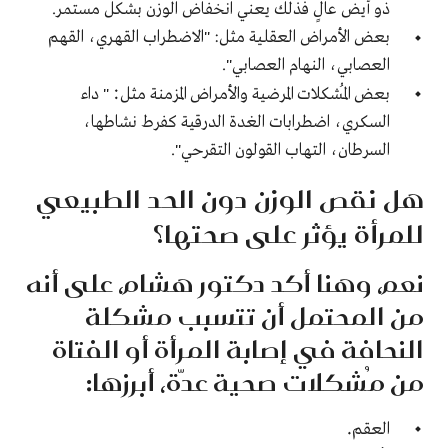
ذو أيض عالٍ فذلك يعني انخفاض الوزن بشكل مستمر.
بعض
الأمراض العقلية
مثل: "الاضطراب القهري، القهم
العصابي، النهام العصابي".
:
بعض المُشكلات المرضية والأمراض المزمنة مثل
" داء
السكري، اضطرابات الغدة الدرقية كفرط نشاطها،
السرطان، التهاب القولون التقرحي".
هل نقص الوزن دون الحد الطبيعي
للمرأة يؤثر على صحتها؟
نعم، وهنا أكد دكتور هشام، على أنه
من المحتمل أن تتسبب مشكلة
النحافة في إصابة المرأة أو الفتاة
من مُشكلات صحية عدّة، أبرزها:
.
العقم