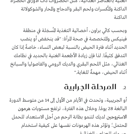
الغنية بالعناصر الغذائية، مثل الخضروات ذات الأوراق الخضراء
الداكنة والمُكسرات ولحم البقر والدجاج والمحار والشوكولاتة
الداكنة
وبحسب كاثي براون، أخصائية التغذية المُسجَلة في منطقة
فينيكس والمتخصصة في صحة المرأة: "قد ينخفض أو ينضب
الحديد أثناء فترة الحيض بالنسبة لبعض النساء، خاصةً إذا كان
التدفق كثيفًا. لذا فإن زيادة الأطعمة الغنية بالحديد في نظامك
الغذائي، مثل اللحم البقري والديك الرومي والفاصوليا والسبانخ
أثناء الحيض، مهمةٌ للغاية."
المرحلة الجرابية
أو الجريبية، وتحدث في الأيام من الأول إلى 14 من متوسط الدورة
البالغة 28 يومًا. وخلال هذه الفترة، ترتفع مستويات
هرمون
الاستروجين
لديك لتنمو بطانة الرحم من أجل الاستعداد للحمل
المحتمل؛ وتؤثر هذه الهرمونات نفسها على كيفية استخدام
جسمك للعناصر الغذائية
.