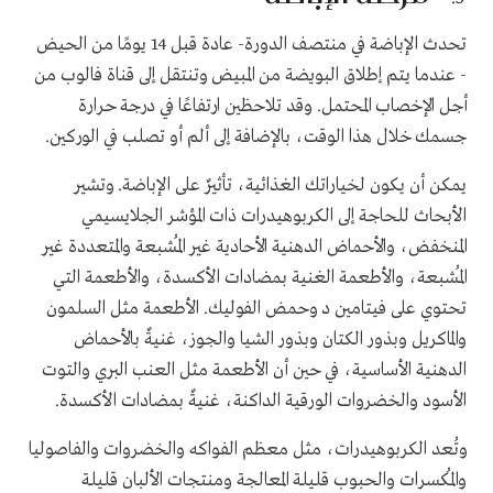
تحدث الإباضة في منتصف الدورة- عادة قبل 14 يومًا من الحيض
- عندما يتم إطلاق البويضة من المبيض وتنتقل إلى قناة فالوب من
أجل الإخصاب المحتمل. وقد تلاحظين ارتفاعًا في درجة حرارة
جسمك خلال هذا الوقت، بالإضافة إلى ألم أو تصلب في الوركين.
يمكن أن يكون لخياراتك الغذائية، تأثيرٌ على الإباضة. وتشير
الأبحاث للحاجة إلى الكربوهيدرات ذات المؤشر الجلايسيمي
المنخفض، والأحماض الدهنية الأحادية غير المُشبعة والمتعددة غير
المُشبعة، والأطعمة الغنية بمضادات الأكسدة، والأطعمة التي
تحتوي على فيتامين د وحمض الفوليك. الأطعمة مثل السلمون
والماكريل وبذور الكتان وبذور الشيا والجوز، غنيةٌ بالأحماض
الدهنية الأساسية، في حين أن الأطعمة مثل العنب البري والتوت
الأسود والخضروات الورقية الداكنة، غنيةٌ بمضادات الأكسدة.
وتُعد الكربوهيدرات، مثل معظم الفواكه والخضروات والفاصوليا
والمُكسرات والحبوب قليلة المعالجة ومنتجات الألبان قليلة