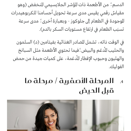
الدسم؛ من الأطعمة ذات المؤشر الجلايسيمي المنخفض (وهو
مقياسٌ رقمي يقيس مدى سرعة تحويل أجسامنا للكربوهيدرات
الموجودة في الطعام إلى جلوكوز - وبعبارة أخرى؛ مدى سرعة
تسبَب الطعام في ارتفاع مستويات السكر بالدم).
في الوقت ذاته، تشمل المصادر الغذائية بفيتامين (د) السلمون
والحليب المُدعَم والبيض؛فيما تحتوي الأطعمة مثل السبانخ
والهليون وحبوب الإفطار المُدعَمة، على كميات جيدة من حمض
الفوليك.
المرحلة الأصفرية / مرحلة ما
قبل الحيض