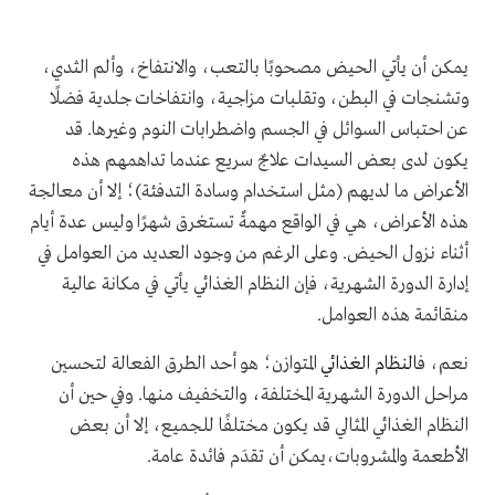
يمكن أن يأتي الحيض مصحوبًا بالتعب، والانتفاخ، وألم الثدي،
وتشنجات في البطن، وتقلبات مزاجية، وانتفاخات جلدية فضلًا
عن احتباس السوائل في الجسم واضطرابات النوم وغيرها. قد
يكون لدى بعض السيدات علاجٌ سريع عندما تداهمهم هذه
الأعراض ما لديهم (مثل استخدام وسادة التدفئة)؛ إلا أن معالجة
هذه الأعراض، هي في الواقع مهمةٌ تستغرق شهرًا وليس عدة أيام
أثناء نزول الحيض. وعلى الرغم من وجود العديد من العوامل في
إدارة الدورة الشهرية، فإن النظام الغذائي يأتي في مكانة عالية
منقائمة هذه العوامل
.
نعم، ف
النظام الغذائي
المتوازن؛ هو أحد الطرق الفعالة لتحسين
مراحل الدورة الشهرية المختلفة
،
والتخفيف منها. وفي حين أن
النظام الغذائي المثالي قد يكون مختلفًا للجميع، إلا أن بعض
الأطعمة والمشروبات،يمكن أن تقدَم فائدة عامة.