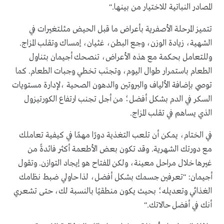
المصادر النباتية للاختيار من بينها."
تتميز المرحلة الأصفرية بأعراض ما قبل الحيض مثلتغيرات في
الشهية، زيادة الوزن، وجع البطن، غثيان، إمساك وتقلب المزاج.
وللتعامل بحكمة مع هذه الأعراض، تنصحك أجيمان بتناول
الطعام باستمرار طوال اليوم، وتجنَب تخطي وجبات الطعام. كما
توصي بإضافة الألياف والبروتين والدهون الصحية ،لإدارة مستويات
السكر في الدم بشكل أفضل؛ من أجل تجنب ارتفاع الكورتيزول
الذي يساهم في تقلب المزاج.
في الختام، يمكن أن تلعب التغذية دورًا مهمًا في كيفية تعاملك
مع دورتك الشهرية. وقد تكون بعض الأطعمة أكثر فائدةً من
غيرها خلال مراحل معينة، ولكن المفتاح هو إيجاد التوازن. وتقول
أجيمان: "تعرفين جسمك بشكل أفضل، لذا حاولي ضبط نظامك
الغذائي وتعديله؛ بحيث يكون منطقيًا بالنسبة لك، حتى تشعري
أنك في أفضل حالاتك
".