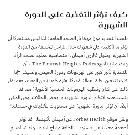
كيف تؤثر التغذية على الدورة
الشهرية
تلعب التغذية دورًا مهمًا في الصحة العامة؛ لذا ليس مستغربًا أن
يؤثر ما تأكلينه على شعورك خلال المراحل المختلفة من الدورة
الشهرية
. وتقول فاليري أجيمان، اختصاصية تغذية لصحة المرأة
ومقدمة برنامج
The Flourish Heights Podcas
، أن
للتغذية تأثير كبير على الهرمونات ودورة الحيض. وتضيف: "إذا
كنت تتبَعين نظامًا غذائيًا مُقيدًا لفترة طويلة من الوقت، فقد يؤثر
ذلك على إنتاج وتنظيم الهرمونات الجنسية الأنثوية؛ مما قد
يتسبببعدم انتظام الدورة الشهرية في بعض الحالات. ومن الممكن
أيضًا أن تؤثر الدورة الشهرية على مستويات المُغذَيات في جسمك
".
ونقل موقع
Forbes Health
عن أجيمان تأكيدها: "قد تؤثر
أطعمةٌ معينة على مستويات الطاقة والمزاج لديك، وقد تساعد في