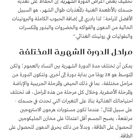
تخفيف بعض أعراض
الدورة الشهرية
. إن الحفاظ على تغذية
جسمك بالأطعمة الغنية بالمُغذيات طوال الشهر، هو السبيل
الأفضل للراحة؛ لذا بادري إلى إضافة الحبوب الكاملة والبروتينات
الخالية من الدهون والفواكه والخضروات والبذور والمكسرات
والبقوليات في روتينك الغذائي
".
مراحل الدورة الشهرية المختلفة
يمكن أن تختلف مدة الدورة الشهرية بين النساء بالعموم؛ ولكن
المتوسط هو 28 يومًا من بداية دورة إلى أخرى. وتتكون الدورة من
مراحل مختلفة، بما في ذلك الحيض والمرحلة الجريبية والإباضة
والمرحلة الأصفرية. وخلال كل مرحلة من هذه المراحل، قد تختلف
احتياجاتك الغذائية بناءً على التغيرات التي تحدث في جسمك -
على سبيل المثال؛ عندما تكون مستويات هرمون الاستروجين
مرتفعةً، يصبح الجسم أقل اعتمادًا على مخازن الجليكوجين
للحصول على الطاقة، وبدلاً من ذلك يحرق الدهون للحصول على
الطاقة
.