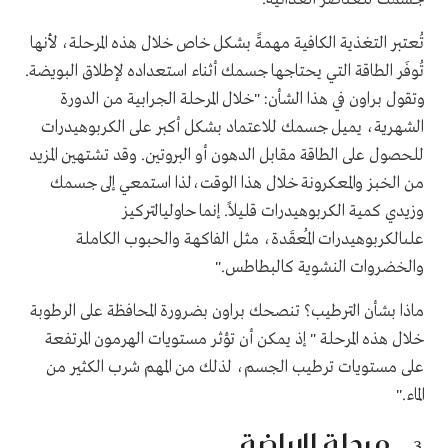
تُعتبر التغذية الكافية مهمةً بشكل خاص خلال هذه المرحلة، لأنها
تُوفَر الطاقة التي يحتاجها جسمك أثناء استعداده لإطلاق البويضة.
وتقول براون في هذا الشأن: "خلال المرحلة الجرابية من الدورة
الشهرية، يميل جسمك للاعتماد بشكل أكبر على الكربوهيدرات
للحصول على الطاقة مقابل الدهون أو البروتين. وقد تشتهين المزيد
من الخبز والمعكرونة خلال هذا الوقت،لذا استمعي إلى جسمك
وزيدي كمية الكربوهيدرات قليلاً. إنما حاوليالتركيز
علىالكربوهيدرات المُعقَدة، مثل الفاكهة والحبوب الكاملة
والخضروات النشوية كالبطاطس
".
ماذا بشأن الترطيب؟ تنصحك براون بضرورة المحافظة على الرطوبة
خلال هذه المرحلة " إذ يمكن أن تؤثر مستويات الهرمون المرتفعة
على مستويات ترطيب الجسم، لذلك من المهم شرب الكثير من
الماء."
مرحلة الإباضة