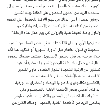
يكون جسمك مشغولًا بالعمل للتحضير لحمل محتمل؛يميل إلى
استخدام المزيد من الدهون للحصول على الطاقة ويتم تكسير
البروتين بمعدل أعلى. لذلك من المهم التركيز للحصول على الدهون
الصحية من الأطعمة، مثل الأسماك والمكسرات والأفوكادو،
وتناول وجبة خفيفة غنية بالبروتين كل يوم خلال هذه المرحلة."
وتشاركها الرأي أجيمان قائلةً: "قد تعاني بعض النساء من الرغبة
الشديدة في تناول الطعام قبل الدورة الشهرية أو خلالها. هذا لأنه
خلال مرحلة (ما قبل الحيض الأصفري)، يستعد جسمك للدورة
التالية من خلال بناء بطانة الرحم وتثخينها." مضيفةً: "فيما
تتنقلين عبر الرغبة الشديدة لتناول الطعام، حاولي تضمين
الأطعمة الغنية بالمُغذيات - مثل الأطعمة الغنية
بالكالسيومكالتوفو والفاصوليا البيضاء والخضراوات الورقية
الداكنة. أضيفي بعض الأطعمة الغنية بالمغنيسيوم مثل
الشوكولاتة الداكنة وبذور اليقطين والكاجو. وبالتأكيد، قومي
بتضمين المزيد من الأطعمة الغنية بالحديد - وهناك الكثير من