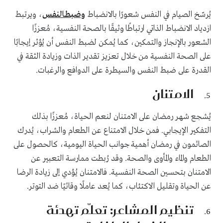
يُرسّخ الصيام في النفس شعورًا بالانضباط
وضبطالنفس
، ويرتبط
ازدياد الانضباط الذاتي ارتباطًا وثيقًا بالصحة النفسية، مُعززًا
الشعور بالإنجاز والتمكين، كما يُمكن لضبط النفس أن يُؤثر إيجابًا
على الصحة النفسية من خلال تعزيز تقدير الذات وزيادة الثقة في
القدرة على ضبط النفس والسيطرة على الدوافع والرغبات.
الامتنان
يُشجع شهر رمضان على الامتنان لنعم الحياة، مُعززًا بذلك
التفكير الإيجابي. فمن خلال الامتناع عن الطعام والشراب، يُدرك
الصائمون في رمضان أهمية جوانب الحياة اليومية، كالحصول على
الطعام والماء والمأوى والصحة. وقد رُبطت ممارسة التعبير عن
الامتنان بتحسين الصحة النفسية. فالامتنان يُؤدي إلى زيادة الرضا
عن الحياة وتقليل الاكتئاب، كما يُعد عاملًا وقائيًا ضد التوتر.
تنظيم المشاعر: تعلّم تهدئة