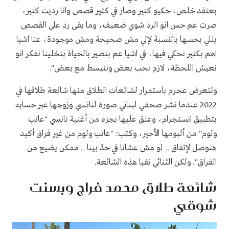
بعتقد خلص، حكيو كتير وصار في كتير قصص وانا رديت كتير،
صرت عم حس انو الرد شوي ضعيف، وما بقى رد على القصص
يللي بحسها بالنسبة لإلي مش صحيحة ومش موجودة، عنا اشيا
اهم بكتير نحكي فيها، في اشيا عم بتصير بالحياة بتخلينا نفكر انو
نعيش اللحظة، لازم نحب بعض وننبسط مع بعض".
وتتعرض عجرم باستمرار لشائعات الطلاق منها شائعة طلاقها في
2022 عندما نشر صحفي لبناني
صورة لنانسي وزوجها عبر حسابه
بتطبيق انستجرام، وعلق عليها بجزء من أغنية نانسي "عاتب
ولوم" من ألبومها الأخير، وكتب: "عاتب ولوم من غير فراق أكيد
هنوصل لإتفاق .. لو مش عشانا في حدّ بينا .. ممكن يضيع من
الفراق". ولكن الثنائي نفيا هذه الشائعة.
شائعة طلاق محمد فراج وبسنت
شوقي