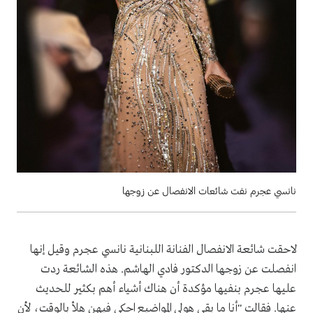
نانسي عجرم نفت شائعات الانفصال عن زوجها
لاحقت شائعة الانفصال الفنانة اللبنانية نانسي عجرم وقيل إنها
انفصلت عن زوجها الدكتور فادي الهاشم. هذه الشائعة ردت
عليها عجرم بنفيها مؤكدة أن هناك أشياء أهم بكثير للحديث
عنها. فقالت "أنا ما بقى هولي المواضيع احكي فيهن هلأ بالوقت، لأن