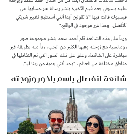
لاحقت شائعات الانفصال أيضاً كل من الفنان
أحمد سعد
وزوجته
علياء بسيوني بعد قيام الأخيرة بنشر رسالة عبر حسابها على
فيسبوك قالت فيها "لا تقولين أبدا أنني أستطيع تغيير شريكي
للأفضل.. وهذا غير موجود في الواقع
".
ورداً على هذه الشائعة قام أحمد سعد بنشر مجموعة صور
رومانسية مع زوجته وفيها الكثير من الحب، رداً منه بطريقة غير
مباشرة على الشائعة. وعلق على تلك الصور التي تم التقاطها في
مناطق مختلفة من العالم، "بجد أنتي هدية من ربنا ليا".
شائعة انفصال باسم ياخور وزوجته