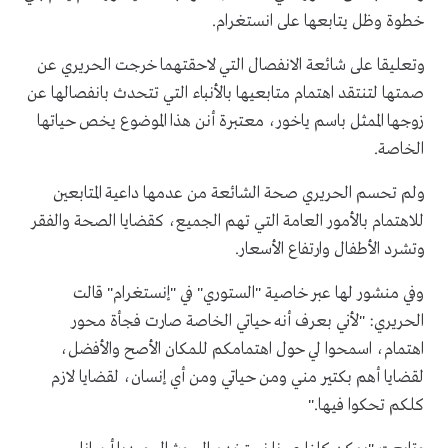
خطوة وظل يتابعها على انستغرام.
وتعليقا على شائعة الانفصال التي لاحقتهما خرجت الحريري عن
صمتها لتنتقد اهتمام متابعيها بالأنباء التي تتحدث بانفصالها عن
زوجها الممثل باسم ياخور، معتبرة أنن هذا الموضوع يخص حياتها
الخاصة
.
ولم تحسم الحريري صحة الشائعة من عدمها داعية المتابعين
للاهتمام بالأمور العامة التي تهم الجميع، كقضايا الصحة والفقر
وتشرد الأطفال وارتفاع الأسعار
.
وفي منشور لها عبر خاصية "الستوري" في "إنستغرام" قالت
الحريري: "لأني بعرف أنه حياتي الخاصة صارت فجأة محور
اهتمام، اسمحوا لي حول اهتمامكم للمكان الأصح والأفضل،
لقضايا أهم بكتير مني ومن حياتي ومن أي إنسان، لقضايا لازم
كلكم تحكوا فيها
".