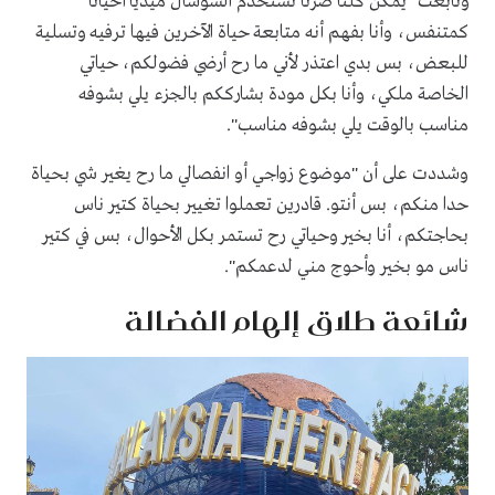
وتابعت "يمكن كلنا صرنا نستخدم السوشال ميديا أحيانا
كمتنفس، وأنا بفهم أنه متابعة حياة الآخرين فيها ترفيه وتسلية
للبعض، بس بدي اعتذر لأني ما رح أرضي فضولكم، حياتي
الخاصة ملكي، وأنا بكل مودة بشارككم بالجزء يلي بشوفه
مناسب بالوقت يلي بشوفه مناسب".
وشددت على أن "موضوع زواجي أو انفصالي ما رح يغير شي بحياة
حدا منكم، بس أنتو. قادرين تعملوا تغيير بحياة كتير ناس
بحاجتكم، أنا بخير وحياتي رح تستمر بكل الأحوال، بس في كتير
ناس مو بخير وأحوج مني لدعمكم".
شائعة طلاق إلهام الفضالة