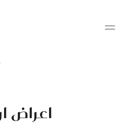
م
اعراض ار