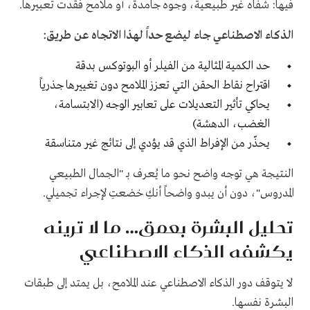
فيها: شفاه غير طبيعية، وجوه جامدة، أو ملامح فقدت تعبيرها.
الذكاء الاصطناعي جاء ليضع حداً لهذا الاتجاه عن طريق:
حد الكمية المثالية من الفيلر أو البوتوكس بدقة
اقتراح نقاط الحقن التي تعزز الملامح دون تغييرها جذرياً
يحاكي تأثير التعديلات على تعابير الوجه (الابتسامة،
الغضب، الدهشة)
يحذّر من الإفراط الذي قد يؤدي إلى نتائج غير متناسقة
النتيجة هي توجه واضح نحو ما يُعرف بـ "الجمال الطبيعي
المدروس"، دون أن يبدو واضحاً أنكِ خضعتِ لإجراء تجميلي.
تحليل البشرة بعمق… ما لا ترينه
يكشفه الذكاء الاصطناعي
لا يتوقف دور الذكاء الاصطناعي عند الملامح، بل يمتد إلى طبقات
البشرة نفسها.