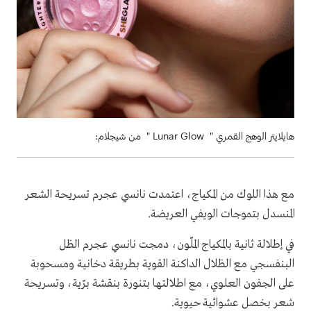
هايلايتر الوهج القمري " Lunar Glow " من شيجلام:
مع هذا اللوك من المكياج، اعتمدت نانسي عجرم تسريحة الشعر
المنسدل بتموجات الويفي العريضة.
في إطلالة ثانية بالمكياج الملّون، دمجت نانسي عجرم الظل
البنفسجي مع الظلال الداكنة القوية بطريقة دخانية ومسحوبة
على الجفون العلوي، مع اطلالتها بتنورة بنقشة برّية، وتسريحة
شعر بخصل عشوائية حيوية.