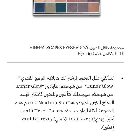
مجموعة ظلال العيون MINERALSCAPES EYESHADOW
PALETTEمن علامة Byredo
لتتألقي مثل النجوم نرشح لك هايلايتر الوهج القمري "
Lunar Glow " من شيجلام: هايلايتر "Lunar Glow"
من شيجلام سيجعلك تتألقين وتلفتين الأنظار. فبعد
النجاح الكوني لـمجموعة "Neutron Star"، تقدم هذه
المجموعة ثلاثة ألوان جديدة: Heart Galaxy ( نعم،
أخيراً وردي!) وTea Cake (ذهبي) وVanilla Frost
(فضي).