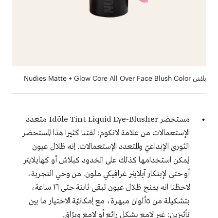
بلاش Nudies Matte + Glow Core All Over Face Blush Color
مستحضر Idôle Tint Liquid Eye-Blusher متعدد
الإستعمالات من علامة لانكوم: لفتنا كثيرا هذا المستحضر
الثوري الإبداعيّ والمتعدد الإستعمالات. إنه ظلال عيون
يُمكن استخدامها كذلك على الخدود كبلاش أو كهايلايتر
أو حتى لإبتكار آيلاينر غرافيكي ملون. من وحي التجربة،
لاحظنا انه يمنح ظلال عيون تبقى ثابتة حتى ١٦ ساعة،
بتشكيلة من ٥ألوان مبهرة، مع إمكانيّة الاختيار ما بين
تأثيرَين: غير لامع بشكل رائع أو لامع وبرّاق.