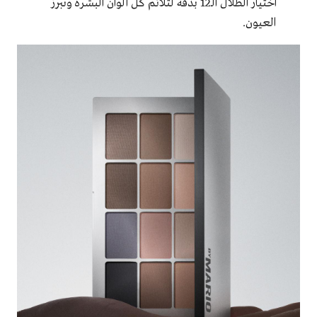
اختيار الظلال الـ12 بدقّة لتلائم كل ألوان البشرة وتُبرز
العيون.