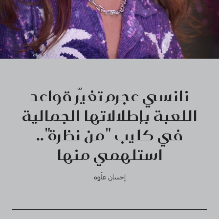
نانسي عجرم تغيّر قواعد
اللعبة بإطلالاتها الجمالية
في كليب "من نظرة"..
استلهمي منها
إحسان علّوه