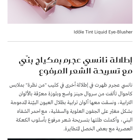
Idôle Tint Liquid Eye-Blusher
إطلالة نانسي عجرم بمكياج بنّي
مع تسريحة الشعر المرفوع
نانسي عجرم ظهرت في إطلالة أخرى في كليب "من نظرة" بملابس
كاجوال تألفت من سروال جينز واسع وبلوزة معرّقة بالألوان
الترابية، ونسقت معها ألوان ترابية بظلال العيون البيّنة المدموجة
بشكل مغبّر على الجفون العلوية والسفلية، مع احمر الشفاه
البني، وأكملت طلتها بتسريحة شعر مرفوع بأسلوب الكعكة
العصرية مع بعض الخصل المتطايرة.