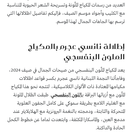
العديد من رسمات المكياج الملّونة وتسريحة الشعر الحيوية المتناسبة
مع الكليب وأجواء موسم الصيف، فإليكم تفاصيل اطلالاتها التي
ترسم بها اتجاهات الجمال لهذا الموسم.
إطلالة نانسي عجرم بالمكياج
الملون البنفسجي
يعد المكياج الملّون البنفسجي من صيحات الجمال في صيف 2024،
وفاجأتنا النجمة اللبنانية نانسي عجرم بكسر قواعد اطلالات
مكياجها المعتادة ذات الألوان الكلاسيكية، لتتجه نحو هذا المكياج
الملّون مع أزيائها البراقة ب
اللون البنفسجي
. طبقت الظلال الملونة
مع الغليتر اللامع بطريقة سموكي على كامل الجفون العلوية
المتحركة والثابتة، ودمجته بالنغمة البرونزية مع الهلايلايتر عند
مدمع العين، والماسكارا المكثفة، وابتعدت تماما عن خطوط الكحل
الحادة والداكنة.