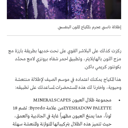
إطلالة نانسي عجرم بالمكياج الملون البنفسجي
ركزت كذلك على البلاشر القوي على نحت خديها بطريقة بارزة مع
مزج اللون بالهايلايتر، وتطبيق احمر شفاه برونزي لامع محدّد
بكونتور كريمي داكن.
هذا المكياج يمكنك اعتماده في موسم الصيف لإطلالة منتعشة
وحيوية، واخترنا لك هذه المستحضرات لمساعدتك على تطبيقه:
مجموعة ظلال العيون MINERALSCAPES
EYESHADOW PALETTEمن علامة Byredo: تضم 18
لوناً، مما يمنحُ العيون مظهراً غاية في الجاذبية والعمق،
حيث تتميز هذه الظلال بتركيباتها المتوازنة والمنعشة سهلة