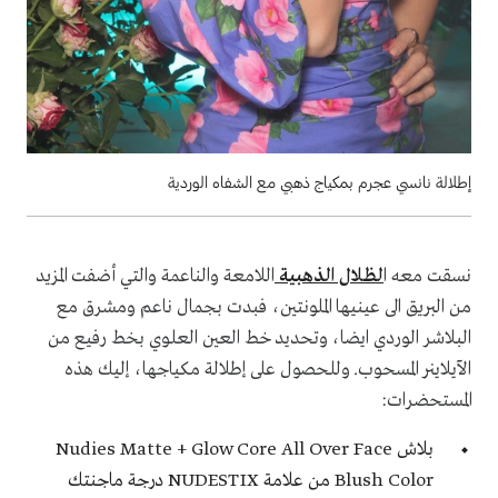
إطلالة نانسي عجرم بمكياج ذهبي مع الشفاه الوردية
نسقت معه ا
لظلال الذهبية
اللامعة والناعمة والتي أضفت المزيد
من البريق الى عينيها الملونتين، فبدت بجمال ناعم ومشرق مع
البلاشر الوردي ايضا، وتحديد خط العين العلوي بخط رفيع من
الآيلاينر المسحوب. وللحصول على إطلالة مكياجها، إليك هذه
المستحضرات:
بلاش Nudies Matte + Glow Core All Over Face
Blush Color من علامة NUDESTIX درجة ماجنتك