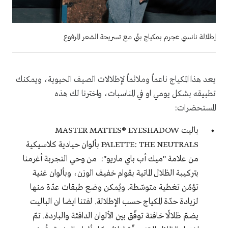
إطلالة نانسي عجرم بمكياج بنّي مع تسريحة الشعر المرفوع
يعد هذا المكياج ناعماً وملائماً لإطلالات الصيف الحيوية، ويمكنك
تطبيقه بشكل يومي او في المناسبات، واخترنا لك هذه
المستحضرات:
باليت MASTER MATTES® EYESHADOW
PALETTE: THE NEUTRALS بألوان حيادية كلاسيكية
من علامة "ميك أب باي ماريو": من وحي التجربة أغرمنا
بتركيبة الظلال الماتية بقوام خفيف الوزن، وبألوان غنية
تؤمّن تغطية متوسّطة. ويُمكن وضع طبقات عدّة منها
لزيادة حدّة المكياج حسب الإطلالة. لفتنا ايضا ان الباليت
يضمّ ظلالًا خافتة توفّق بين الألوان الدافئة والباردة. تمّ