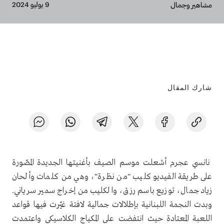
Breadcrumb
9 يوليو 2024
مشاهير وجمال
شارك المقال
نانسي عجرم أشعلت موسم الصيف بأغنيتها الجديدة المصّورة
على طريقة الفيديو كليب "من نظرة"، وهي من كلمات وألحان
زياد جمال، توزيع باسم رزق، والكليب من إخراج سمير سرياني.
وبدت النجمة اللبنانية بإطلالات جمالية لافتة غيّرت فيها قواعد
اللعبة المعتادة حيث انتفضت على المكياج الكلاسيكي واعتمدت