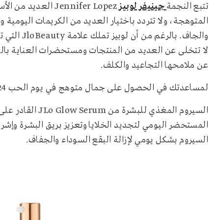
تتبع النجمة
جينيفر لوبيز
Jennifer Lopez الع
المتوهجة، ولا تتردد باختيار العديد من الكريمات اليومية 
والجاف. بال
لا تتخلى عن العديد من المنتجات ومستحضرات العناية بال
عن ملامحها التجاعيد والكلف.
لمساعدتك في الحصول على جمال متوهج في يوم الحب 2024، اختاري بأسلوب جينيفر لوبيزJennifer Lopez:
السيروم المغذي لل
المستحضر اليومي لتجديد الخلايا وتعزيز بريق البشرة وإشرا
السيروم بشكل يومي لإزالة البقع السوداء والجفاف.