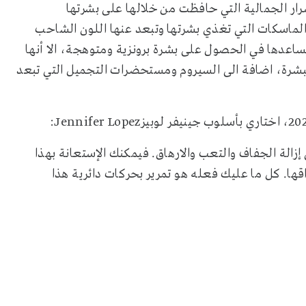
ديد من الأسرار الجمالية التي حافظت من خلالها على بشرتها
والماسكات التي تغذي بشرتها وتبعد عنها اللون الشاحب
رغم من أن لوبيز تملك علامة JloBeauty التي تساعدها في الحصول على بشرة برونزية ومتوهجة، الا أنها
بشرة، اضافة الى السيروم ومستحضرات التجميل التي تبعد
بشرة من JLo Glow Serum القادر على ‏إزالة الجفاف والتعب والارهاق. فيمكنك الإستعانة بهذا
قها. كل ما عليك فعله هو تمرير بحركات دائرية هذا