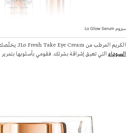
سيروم Lo Glow Serum
الكريم المرطب من JLo Fresh Take Eye Cream يخلّصك من انتفاخ الجيوب المحيطة للعينين وظهور
السوداء
التي تعيق إشراقة بشرتك. فقومي بأسلوبها بتمرير 