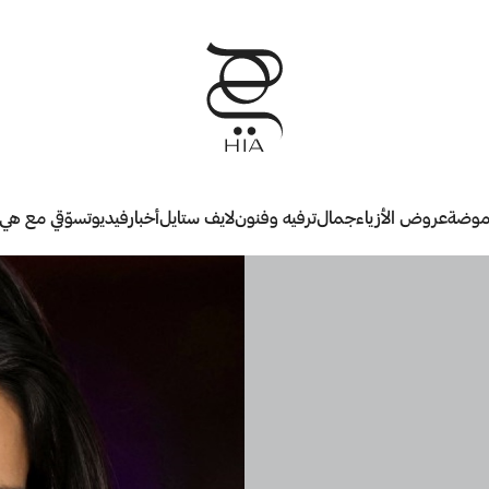
وضة
عروض الأزياء
جمال
ترفيه وفنون
لايف ستايل
أخبار
فيديو
تسوّقي مع هي