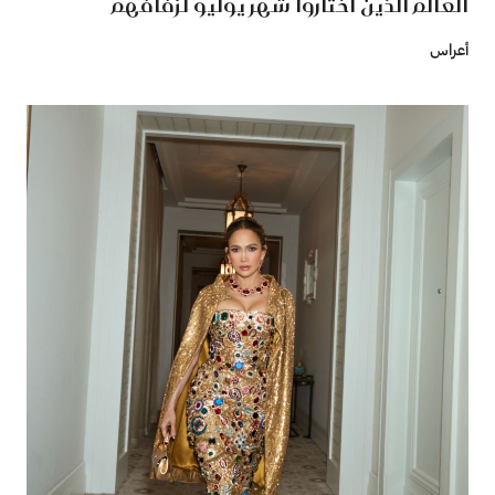
العالم الذين اختاروا شهر يوليو لزفافهم
أعراس