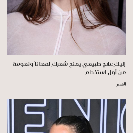
إليكِ علاج طبيعي يمنح شعركِ لمعاناً ونعومة
من أول استخدام
الشعر