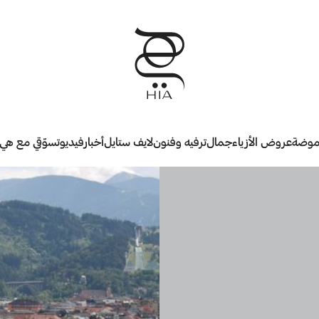
وضة
عروض الأزياء
جمال
ترفيه وفنون
لايف ستايل
أخبار
فيديو
تسوّقي مع هي