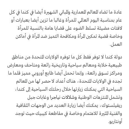
عادة ما تضاء المعالم المعمارية والمباني الشهيرة أيضا في كندا في كل
عام بمناسبة اليوم العالمي للمرأة وغالبا ما تزين أيضا بعبارات أو
لافتات مضيئة تسلط الضوء على قضايا هامة بالنسبة للمرأة
وخاصة قضية تمكين المرأة ومكافحة التميز ضد المرأة في أماكن
العمل.
دولة كندا لا توفر فقط كل ما توفره الولايات المتحدة من مناطق
طبيعية خلابة ومعالم سياحية وتاريخية رائعة ومتاحف ومعارض
ومراكز تسوق رائعة، وإنما تحمل أيضا طابع أوروبي مميز قلما ما
تجده في الولايات المتحدة، هناك أعداد لا حصر لها من المعالم
السياحية التي يمكنك زيارتها خلال رحلتك السياحية إلى كندا،
وتشمل المنتزهات الوطنية
وشلالات نياجرا
وغابات جبل
ريفيلستوك، يمكنك أيضا زيارة العديد من الوجهات الثقافية
والفنية المثيرة للاهتمام وخاصة في مقاطعة كيبيك حيث توجد
أونتاريو.