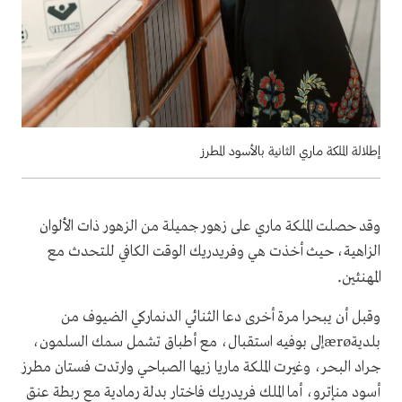
إطلالة الملكة ماري الثانية بالأسود المطرز
وقد حصلت الملكة ماري على زهور جميلة من الزهور ذات الألوان
الزاهية، حيث أخذت هي وفريدريك الوقت الكافي للتحدث مع
.
المهنئين
وقبل أن يبحرا مرة أخرى دعا الثنائي الدنماركي الضيوف من
بلديةærøإلى بوفيه استقبال، مع أطباق تشمل سمك السلمون،
جراد البحر، وغيرت الملكة ماريا زيها الصباحي وارتدت فستان مطرز
أسود منإترو، أما الملك فريدريك فاختار بدلة رمادية مع ربطة عنق