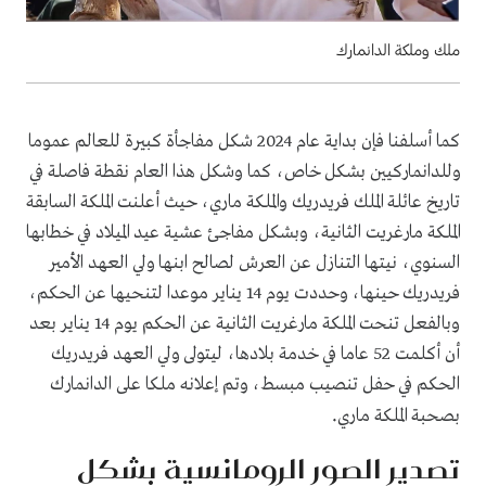
ملك وملكة الدانمارك
كما أسلفنا فإن بداية عام 2024 شكل مفاجأة كبيرة للعالم عموما
وللدانماركيين بشكل خاص، كما وشكل هذا العام نقطة فاصلة في
تاريخ عائلة الملك فريدريك والملكة ماري، حيث أعلنت الملكة السابقة
الملكة مارغريت الثانية، وبشكل مفاجئ عشية عيد الميلاد في خطابها
السنوي، نيتها التنازل عن العرش لصالح ابنها ولي العهد الأمير
فريدريك حينها، وحددت يوم 14 يناير موعدا لتنحيها عن الحكم،
وبالفعل تنحت الملكة مارغريت الثانية عن الحكم يوم 14 يناير بعد
أن أكلمت 52 عاما في خدمة بلادها، ليتولى ولي العهد فريدريك
الحكم في حفل تنصيب مبسط، وتم إعلانه ملكا على الدانمارك
.
بصحبة الملكة ماري
تصدير الصور الرومانسية بشكل