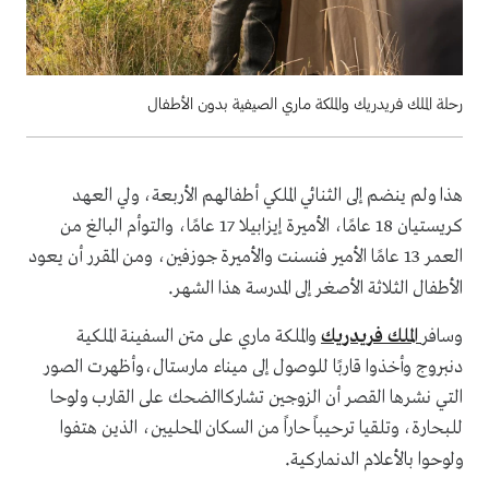
رحلة الملك فريدريك والملكة ماري الصيفية بدون الأطفال
هذا ولم ينضم إلى الثنائي الملكي أطفالهم الأربعة، ولي العهد
كريستيان 18 عامًا، الأميرة إيزابيلا 17 عامًا، والتوأم البالغ من
العمر 13 عامًا الأمير فنسنت والأميرة جوزفين، ومن المقرر أن يعود
.
الأطفال الثلاثة الأصغر إلى المدرسة هذا الشهر
وسافر
الملك فريدريك
والملكة ماري على متن السفينة الملكية
دنبروج وأخذوا قاربًا للوصول إلى ميناء مارستال،وأظهرت الصور
التي نشرها القصر أن الزوجين تشاركاالضحك على القارب ولوحا
للبحارة، وتلقيا ترحيباً حاراً من السكان المحليين، الذين هتفوا
.
ولوحوا بالأعلام الدنماركية