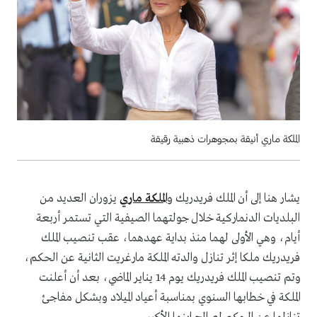
الملكة ماري أنيقة بمجوهرات ذهبية رقيقة
يشار هنا إلى أن الملك فريدريك و
الملكة ماري
يزوران العديد من
البلديات الدنماركية خلال جولتهما الصيفية التي تستمر أربعة
أيام، وهي الأولى لهما منذ بداية عهدهما، عقب تنصيب الملك
فريدريك ملكا إثر تنازل والدته الملكة مارغريت الثانية عن الحكم،
وتم تنصيب الملك فريدريك يوم 14 يناير الماضي، بعد أن أعلنت
الملكة في خطابها السنوي بمناسبة أعياد الميلاد وبشكل مفاجئ