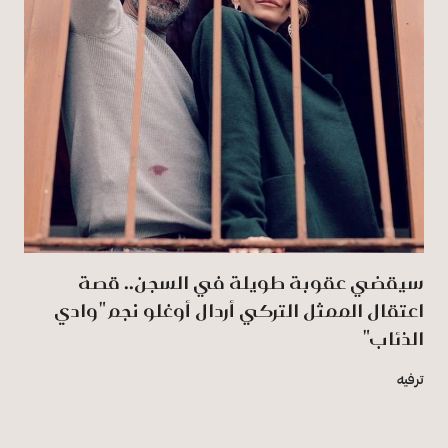
سيقضي عقوبة طويلة في السجن.. قصة
اعتقال الممثل التركي أردال أوغلو نجم "وادي
الذئاب"
ترفيه