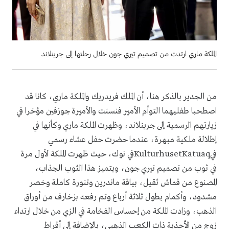
الملكة ماري ارتدت من تصميم تيري جون خلال رحلتها إلى جرينلاند
من الجدير بالذكر هنا، أن الملك فريدريك والملكة ماري، كانا قد
اصطحبا طفليهما التوأم الأمير فنسنت والأميرة جوزفين مؤخرا في
زيارتهم الرسمية إلى جرينلاند، وظهرت الملكة ماري وكأنها في
إطلالة ملكية مبهرة، عندما حضرت حفل عشاء رسمي
فيKulturhusetKatuaqفي نوك، حيث ظهرت الملكة لأول مرة
في ثوب من تصميم تيري جون، ويتميز هذا الثوب الجذاب،
المصنوع من قماش ثقيل، بياقة ماندرين وتنورة كاملة وخصر
مشدود، وأكمام بطول ثلاثة أرباع وتم رفعه بزخارف من أوراق
الذهب، وزادت الملكة من إحساس الفخامة في الزي من خلال ارتداء
زوج من الأحذية ذات الكعب الذهبي، بالإضافة إلى أقراط