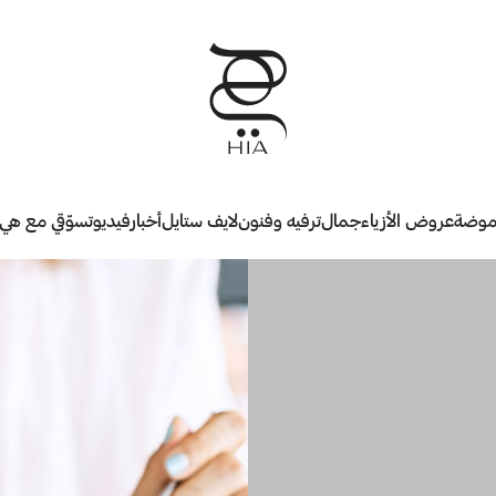
وضة
عروض الأزياء
جمال
ترفيه وفنون
لايف ستايل
أخبار
فيديو
تسوّقي مع هي