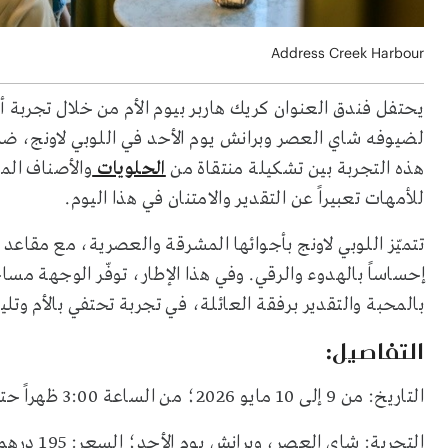
Address Creek Harbour
لضيوفه شاي العصر وبرانش يوم الأحد في اللوبي لاونج، ضمن
هذه التجربة بين تشكيلة منتقاة من
الحلويات
والأصناف الما
للأمهات تعبيراً عن التقدير والامتنان في هذا اليوم.
تتميّز اللوبي لاونج بأجوائها المشرقة والعصرية، مع مقاعد 
إحساساً بالهدوء والرقي. وفي هذا الإطار، توفّر الوجهة مس
بالمحبة والتقدير برفقة العائلة، في تجربة تحتفي بالأم وتلي
التفاصيل:
التاريخ: من 9 إلى 10 مايو 2026؛ من الساعة 3:00 ظهراً حتى 6:00 مساءً
التجربة: شاي العصر، وبرانش يوم الأحد؛ السعر: 195 درهماً للشخص.