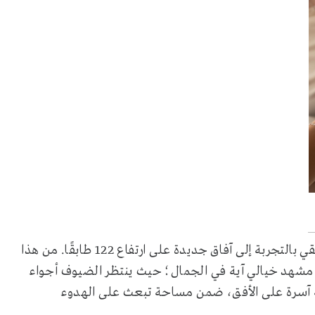
في أتموسفير، يتجاوز برانش Le Cloud كل التوقعات، ويرتقي بالتجربة إلى آفاق جديدة على ارتفاع 122 طابقًا. من هذا
نها مشهد خيالي آية في الجمال؛ حيث ينتظر الضيوف أجواء
ية آسرة على الأفق، ضمن مساحة تبعث على الهدوء