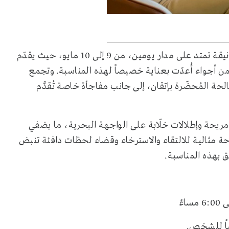
يحتفل فندق العنوان كريك هاربر بيوم الأم من خلال تجربة أنيقة تمتد على مدار يومين، من 9 إلى 10 مايو، حيث يقدّم
 أجواء أُعدّت بعناية خصيصاً لهذه المناسبة. وتجمع
لحة المُحضّرة بإتقان، إلى جانب مفاجأة خاصة تُقدَّم
مريحة وإطلالات خلّابة على الواجهة البحرية، ما يضفي
احة مثالية للالتقاء والاسترخاء وقضاء لحظات دافئة تنبض
ق بهذه المناسبة.