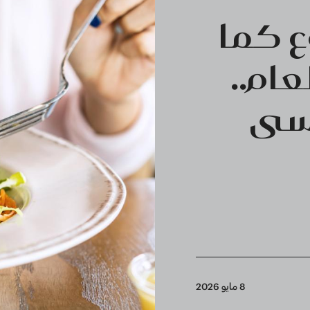
ع كما
ام..
نسى
8 مايو 2026