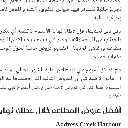
خصوصًا عندما نتحدثُ عن الأنشطة المتعلقة بالطعام، والتي 
تجربةٍ خلابة تتضافر فيها حواس التذوق، الشم واللمس لاس
بحرفية عالية.
وفي دبي تحديدًا، فإن عطلة نهاية الأسبوع لا تشبهُ أي مكان 
بلحظاتٍ من الراحة والاستجمام في خضم زحمة الأيام اليوم
مطاعم ومقاهي المدينة، لتقديم عروضٍ خاصة تُحوّل الوجب
نكهاتٍ جديدة.
مع انطلاق أسبوع دبي للمطاعم بداية الشهر الحالي، والمستم
10 مايو؛ لا شك في أن العروض التالية التي جمعناها لكِ ا
المميزة. هذا عدا عن عروضٍ عامة خارج إطار أسبوع دبي للم
تفوَتيها..
أفضل عروض المطاعم خلال عطلة نهاية
Address Creek Harbour