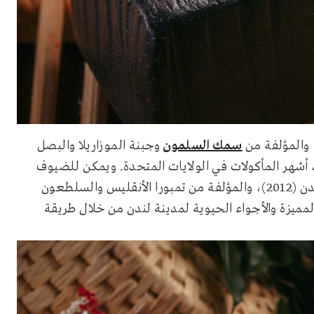
سمك السلمون
وجبنة الموزاريلا والبصل
أشهر المأكولات في الولايات المتحدة. ويمكن للضيوف
بعدها تذوق النكهات الشهية للفائف تايجر ماكي من فرع لندن (2012)، والمؤلفة من تمبورا الأنقليس والسلطعون
ميزة والأجواء الحيوية لمدينة لندن من خلال طريقة