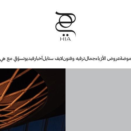
وضة
عروض الأزياء
جمال
ترفيه وفنون
لايف ستايل
أخبار
فيديو
تسوّقي مع هي