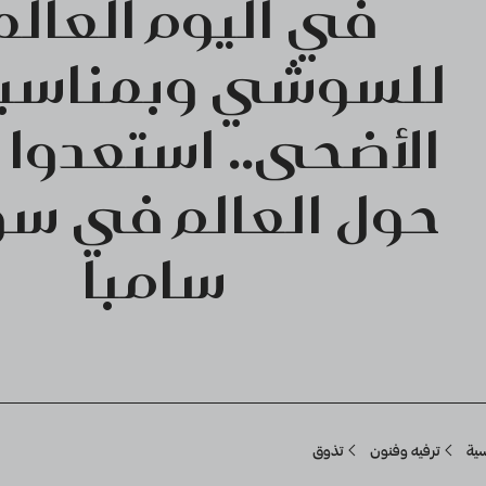
في اليوم العال
للسوشي وبمناسبة
الأضحى.. استعدوا 
حول العالم في 
سامبا
Breadcru
سية
ترفيه وفنون
تذوق