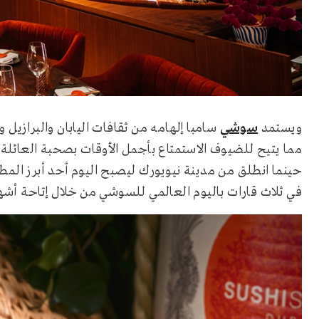
ويستمد
سوشي
سامبا إلهامه من ثقافات اليابان والبرازيل و
حينما انطلق من مدينة نيويورك ليصبح اليوم أحد أبرز الم
في ثلاث قارات باليوم العالمي للسوشي من خلال إتاحة أش