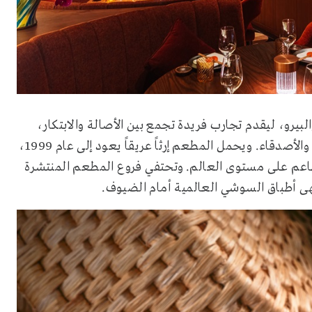
البيرو، ليقدم تجارب فريدة تجمع بين الأصالة والابتكار،
مما يتيح للضيوف الاستمتاع بأجمل الأوقات بصحبة العائلة والأصدقاء. ويحمل المطعم إرثاً عريقاً يعود إلى عام 1999،
طاعم على مستوى العالم. وتحتفي فروع المطعم المنتشرة
هى أطباق السوشي العالمية أمام الضيوف.