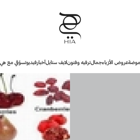
وضة
عروض الأزياء
جمال
ترفيه وفنون
لايف ستايل
أخبار
فيديو
تسوّقي مع هي