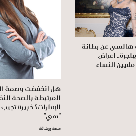
 هالسي عن بطانة
اجرة.. أعراض
ملايين النساء
هل انخفضت وصمة الع
المرتبطة بالصحة الن
الإمارات؟ خبيرة تجيب 
"هي"
صحة ورشاقة