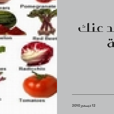
عد عنك
ة
12 ديسمبر 2010