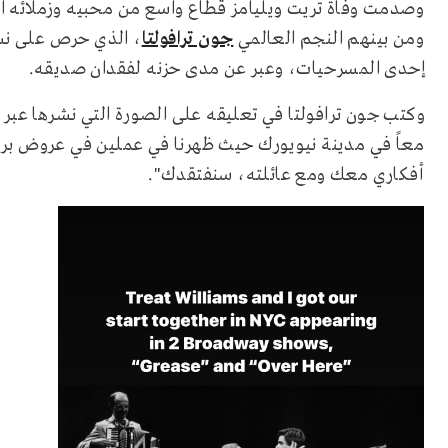
وصدمت وفاة تريت ويليامز قطاع واسع من محبيه وزملائه ال
ومن بينهم النجم العالمي
جون ترافولتا
، الذي حرص على نشر
إحدى المسرحيات، وعبر عن مدى حزنه لفقدان صديقه.
وكتب جون ترافولتا في تعليقه على الصورة التي نشرها عبر 
أفكاري معك ومع عائلته، سنفتقدك".