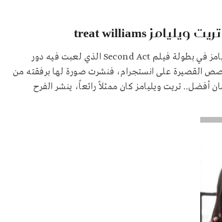
 treat williams
التي سبق وقد شاركت تريت ويليامز في بطولة فيلم Second Act الذي لعبت فيه دور
صص القصيرة على انستجرام، فنشرت صورة لها برفقته من
ان أفضل.. تريت ويليامز كان ممثلاً رائعاً، ينشر الفرح