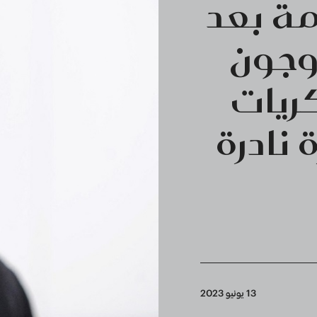
مة بعد
 وجون
كريات
 نادرة
13 يونيو 2023