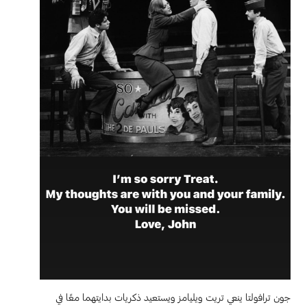
جون ترافولتا ينعي تريت ويليامز ويستعيد ذكريات بدايتهما معًا في