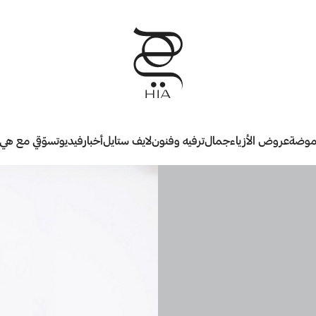
وضة
عروض الأزياء
جمال
ترفيه وفنون
لايف ستايل
أخبار
فيديو
تسوّقي مع هي