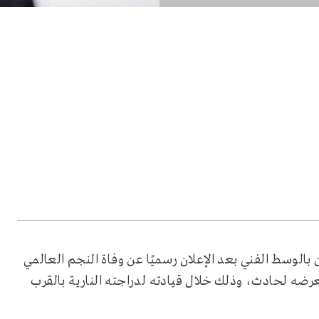
الوسط الفني بعد الإعلان رسميًا عن وفاة النجم العالمي
treat w عن عمر ناهز 71 عاما، بعد تعرضه لحادث، وذلك خلال قيادته لدراجته النارية بالقرب