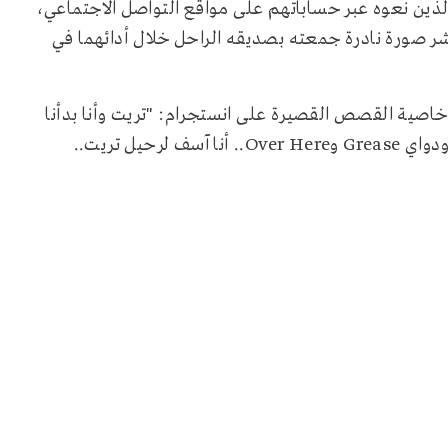
ذين نعوه عبر حساباتهم على مواقع التواصل الاجتماعي،
 صورة نادرة جمعته بصديقه الراحل خلال أدائهما في
خاصية القصص القصيرة على انستجرام: "تريت وأنا بدأنا
معاً في مدينة نيويورك حيث ظهرنا في عملين في عروض برودواي Grease وOver Here.. أنا آسف لرحيل تريت..