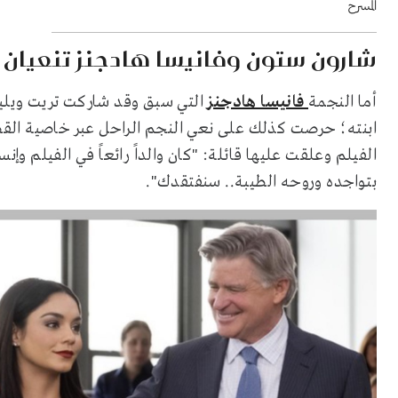
المسرح
شارون ستون وفانيسا هادجنز تنعيان تريت ويليامز
أما النجمة
فانيسا هادجنز
ابنته؛ حرصت كذلك على نعي النجم الراحل عبر خاصية الق
الفيلم وعلقت عليها قائلة: "كان والداً رائعاً في الفيلم وإنس
بتواجده وروحه الطيبة.. سنفتقدك".