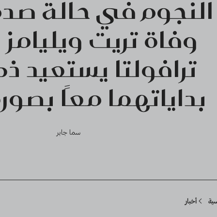
النجوم في حالة صد
وفاة تريت ويليامز
ترافولتا يستعيد ذ
بداياتهما معًا بصورة
سما جابر
Breadcru
سية
أخبار