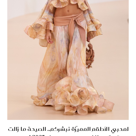
لمحبي الأطقم المميّزة نبشركم.. الصيحة ما زالت