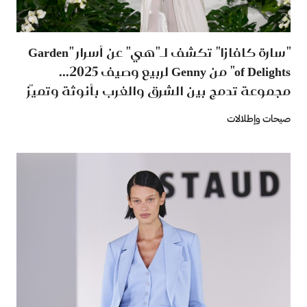
"سارة كافازا" تكشف لـ"هي" عن أسرار "Garden
of Delights" من Genny لربيع وصيف 2025...
مجموعة تدمج بين الشرق والغرب بأنوثة وتميّز
صيحات وإطلالات