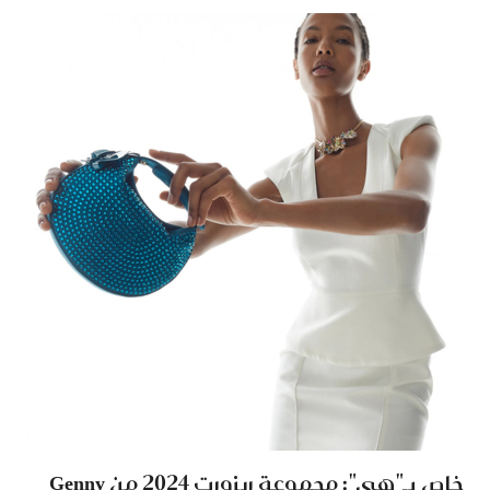
خاص بـ"هي": مجموعة ريزورت 2024 من Genny