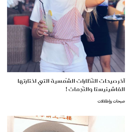
آخر صيحات النّظارات الشّمسية التي اختارتها
الفاشينيستا والنّجمات !
صيحات وإطلالات