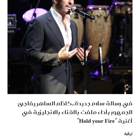
في رسالة سلام جديدة..كاظم الساهر يفاجئ
الجمهور بأداء ملفت بالغناء بالانجليزية في
أغنية "Hold your Fire"
ترفيه