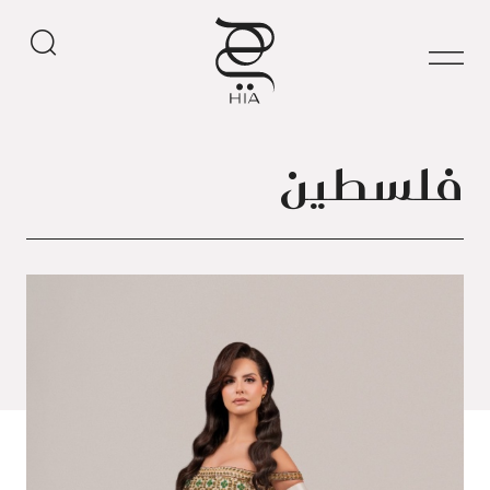
فلسطين