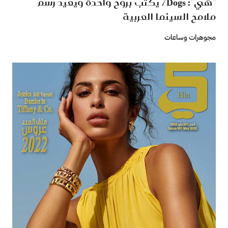
"هي": 7Dogs يُكتب بروح واحدة ويعيد رسم
ملامح السينما العربية
مجوهرات وساعات