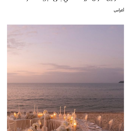
أعراس