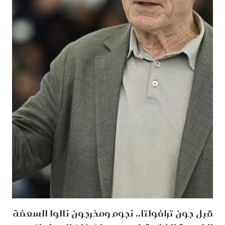
قبل جون ترافولتا.. نجوم ومخرجون نالوا السعفة