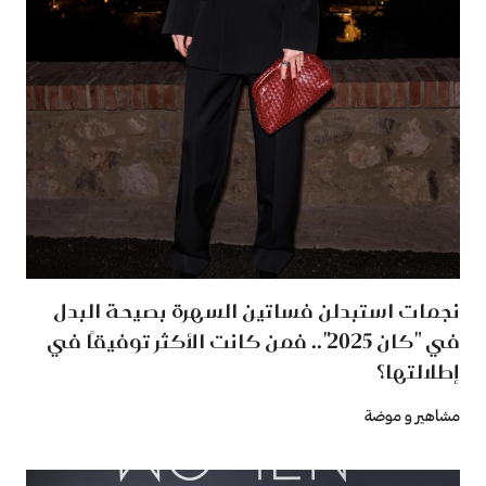
نجمات استبدلن فساتين السهرة بصيحة البدل
في "كان 2025".. فمن كانت الأكثر توفيقًا في
إطلالتها؟
مشاهير و موضة