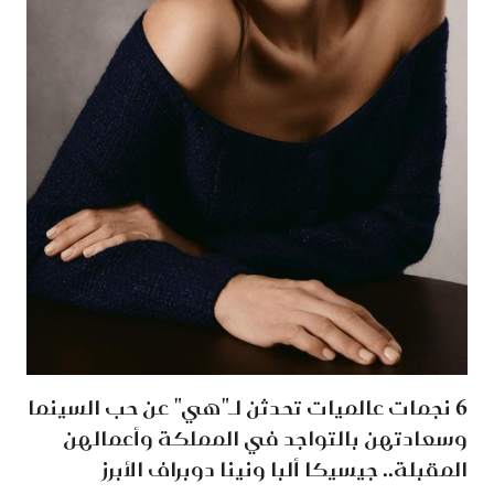
6 نجمات عالميات تحدثن لـ"هي" عن حب السينما
وسعادتهن بالتواجد في المملكة وأعمالهن
المقبلة.. جيسيكا ألبا ونينا دوبراف الأبرز