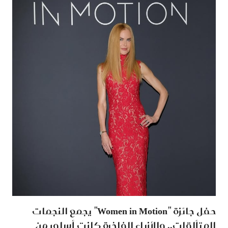
حفل جائزة "Women in Motion" يجمع النجمات
المتألقات.. والأزياء الفاخرة كانت أسلوبهن