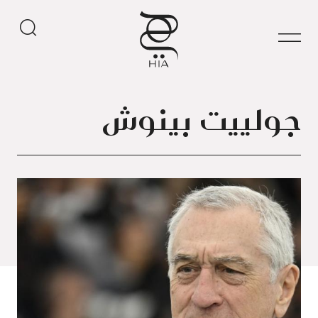
جولييت بينوش