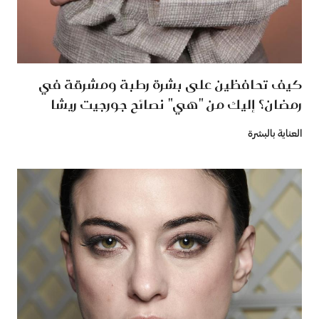
كيف تحافظين على بشرة رطبة ومشرقة في
رمضان؟ إليك من "هي" نصائح جورجيت ريشا
العناية بالبشرة