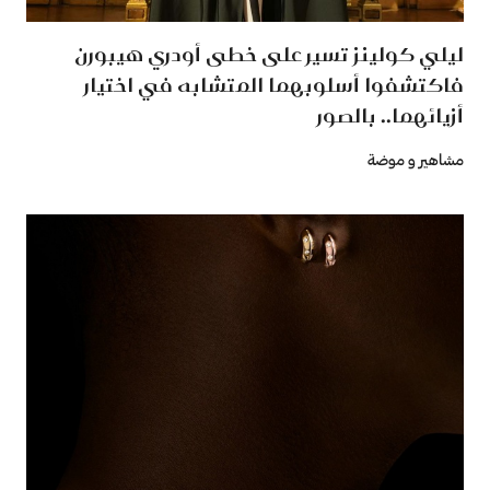
ليلي كولينز تسير على خطى أودري هيبورن
فاكتشفوا أسلوبهما المتشابه في اختيار
أزيائهما.. بالصور
مشاهير و موضة