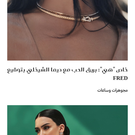
خاص "هي": بريق الحب مع ديما الشيخلي بتوقيع
FRED
مجوهرات وساعات