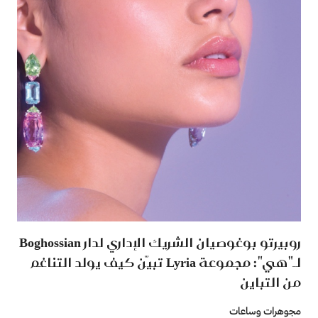
روبيرتو بوغوصيان الشريك الإداري لدار Boghossian
لـ"هي": مجموعة Lyria تبيّن كيف يولد التناغم
من التباين
مجوهرات وساعات