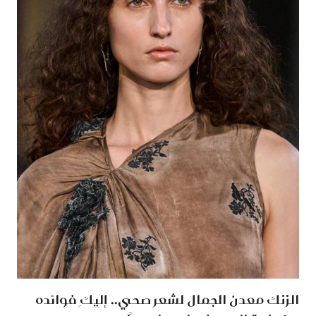
الزنك معدن الجمال لشعر صحي.. إليكِ فوائده