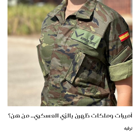
أميرات وملكات ظهرن بالزي العسكري.. من هن؟
ترفيه