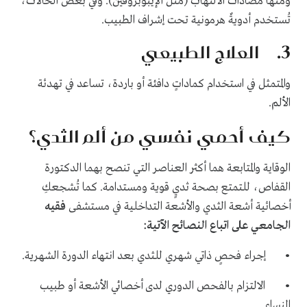
ومنها مضادات الالتهاب (مثل الإيبوبروفين). وفي بعض الحالات،
تُستخدم أدويةٌ هرمونية تحت إشراف الطبيب.
3. العلاج الطبيعي
والمتمثل في استخدام كماداتٍ دافئة أو باردة، تساعد في تهدئة
الألم.
كيف أحمي نفسي من ألم الثدي؟
الوقاية والمتابعة هما أكثر العناصر التي تنصح بهما الدكتورة
القفاص، للتمتع بصحة ثديٍ قوية ومستدامة. كما تُشجعكِ
أخصائية أشعة الثدي والأشعة التداخلية في مستشفى
فقيه
الجامعي على اتباع النصائح الآتية:
• إجراء فحصٍ ذاتي شهري للثدي بعد انتهاء الدورة الشهرية.
• الالتزام بالفحص الدوري لدى أخصائي الأشعة أو طبيب
النساء.