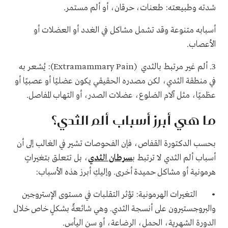
شدته وطبيعته: طعنات، حرقان، أو ألم مستمر.
أسبابه متنوعة وقد تشمل مشاكل في الغدد أو العضلات أو
الأعصاب.
3. ألم غير مرتبط بالثدي (Extramammary Pain): يُشعر به
في منطقة الثدي، لكن مصدره الحقيقي يكون عضليًا أو عصبيًا أو
عظميًا، مثل آلام الضلوع، عضلات الصدر، أو التهاب المفاصل.
ما هي أبرز أسباب ألم الثدي؟
بحسب الدكتورة القفاص، فإن الفحوصات تشير في الغالب إلى أن
أسباب ألم الثدي لا ترتبط ب
سرطان الثدي
، بل تتعلق بتغيراتٍ
هرمونية أو مشاكل حميدة أخرى. وإليكِ أبرز هذه الأسباب:
• التغيرات الهرمونية: تؤثر التقلبات في مستوى الإستروجين
والبروجستيرون على أنسجة الثدي. وهي شائعةٌ بشكلٍ خاص خلال
الدورة الشهرية، الحمل، الرضاعة، أو سن اليأس.