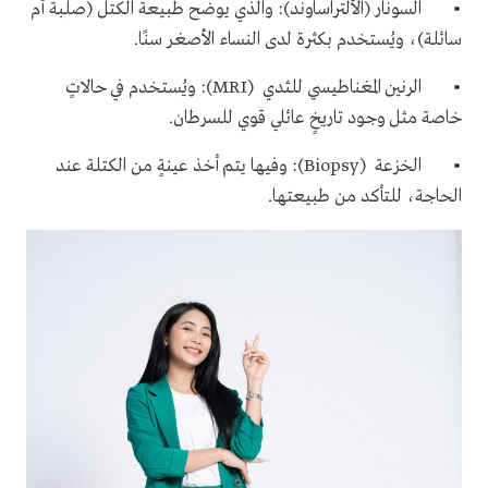
• السونار (الألتراساوند): والذي يوضح طبيعة الكتل (صلبة أم
سائلة)، ويُستخدم بكثرة لدى النساء الأصغر سنًا.
• الرنين المغناطيسي للثدي (MRI): ويُستخدم في حالاتٍ
خاصة مثل وجود تاريخٍ عائلي قوي للسرطان.
• الخزعة (Biopsy): وفيها يتم أخذ عينةٍ من الكتلة عند
الحاجة، للتأكد من طبيعتها.