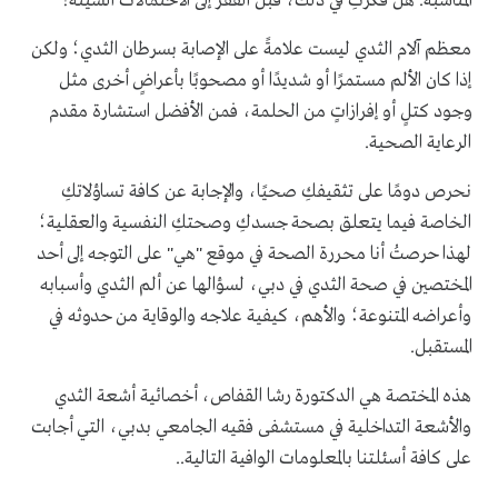
المناسبة. هل فكرتِ في ذلك، قبل القفز إلى الاحتمالات السيئة؟
معظم آلام الثدي ليست علامةً على الإصابة بسرطان الثدي؛ ولكن
إذا كان الألم مستمرًا أو شديدًا أو مصحوبًا بأعراضٍ أخرى مثل
وجود كتلٍ أو إفرازاتٍ من الحلمة، فمن الأفضل استشارة مقدم
الرعاية الصحية.
نحرص دومًا على تثقيفكِ صحيًا، والإجابة عن كافة تساؤلاتكِ
الخاصة فيما يتعلق بصحة جسدكِ وصحتكِ النفسية والعقلية؛
لهذا حرصتُ أنا محررة الصحة في موقع "هي" على التوجه إلى أحد
المختصين في صحة الثدي في دبي، لسؤالها عن ألم الثدي وأسبابه
وأعراضه المتنوعة؛ والأهم، كيفية علاجه والوقاية من حدوثه في
المستقبل.
هذه المختصة هي الدكتورة رشا القفاص، أخصائية أشعة الثدي
والأشعة التداخلية في مستشفى فقيه الجامعي بدبي، التي أجابت
على كافة أسئلتنا بالمعلومات الوافية التالية..