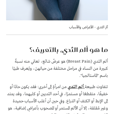
ألم الثدي - الأعراض والأسباب
ما هو ألم الثدي، بالتعريف؟
ألم الثدي (Breast Pain) هو عرضٌ شائع، تعاني منه نسبةٌ
كبيرة من النساء في مراحل مختلفة من حياتهنَ، ويُعرف طبيًا
باسم "الماستالجيا".
تتفاوت طبيعة
ألم الثدي
من امرأةٍ إلى أخرى: فقد يكون حادًا أو
خفيفًا، متقطعًا أو مستمرًا، في أحد الثديين أو كليهما، وقد يمتد
إلى الإبط أو الكتف أو الذراع. وفي حين أن أغلب الأسباب حميدة
وغير مُقلقة، إلا أن الألم المستمر أو المصحوب بأعراضٍ إضافية، هو