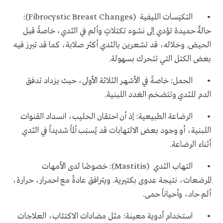
• التكيَسات الليفية (Fibrocystic Breast Changes):
حالةٌ حميدة تؤدي إلى نشوء تكتلاتٍ وألم في الثدي، خاصةً قبل
الحيض. وخلاله، قد تشعرين بالثدي أكثر صلابة، كما قد تبرز فيه
بعض الكتل التي تتحرك بسهولة.
• الحمل: خاصةً في الأشهر الثلاثة الأولى، حيث يزداد تدفق
الدم للثدي وتتضخم الغدد اللبنية.
• الرضاعة الطبيعية: إذ أن احتقان الحليب، انسداد القنوات
اللبنية، أو وجود بعض الالتهابات قد يُسبَب ألماً شديداً في الثدي
أثناء الرضاعة.
• التهاب الثدي (Mastitis): خصوصًا لدى الأمهات
المرضعات، نتيجة عدوى بكتيرية. ويترافق عادةً مع احمرار، حرارة،
ألم حاد، وأحياناً حمى.
• استخدام أدوية معينة: مثل مضادات الاكتئاب، العلاجات