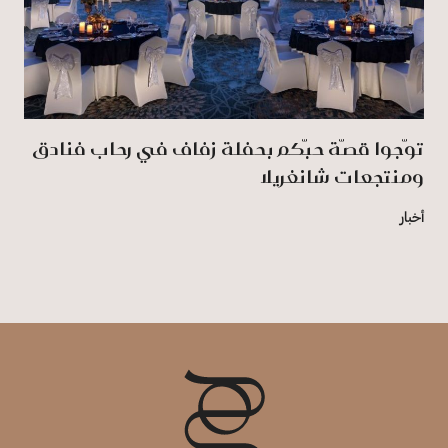
توّجوا قصّة حبّكم بحفلة زفاف في رِحاب فنادق
ومنتجعات شانغريلا
أخبار