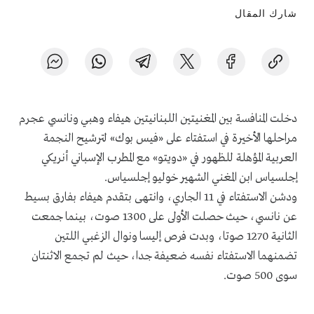
شارك المقال
دخلت المنافسة بين المغنيتين اللبنانيتين هيفاء وهبي ونانسي عجرم
مراحلها الأخيرة في استفتاء على «فيس بوك» لترشيح النجمة
العربية المؤهلة للظهور في «دويتو» مع المطرب الإسباني أنريكي
إجلسياس ابن المغني الشهير خوليو إجلسياس.
ودشن الاستفتاء في 11 الجاري، وانتهى بتقدم هيفاء بفارق بسيط
عن نانسي، حيث حصلت الأولى على 1300 صوت، بينما جمعت
الثانية 1270 صوتا، وبدت فرص إليسا ونوال الزغبي اللتين
تضمنهما الاستفتاء نفسه ضعيفة جدا، حيث لم تجمع الاثنتان
سوى 500 صوت.