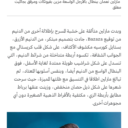
مارلين نعمان ببنطال بالأرجل الواسعة مزين بفيونكات ومرفق بجاكيت
مغلق
وبدت مارلين متألقة على خشبة المسرح بإطلالة أخرى من الدنيم
من توقيع Bazaza، جاءت بتصميم مبتكر، من الدنيم الأزرق،
بستايل كورسيه مكشوف الأكتاف، على شكل قلب كريستالي مع
الجوانب الشفافة، تكسوه أربطة متداخلة من شرائط الدنيم، التي
تنسدل على شكل شراشيب طويلة ممتدة لغاية الأسفل، فوق
البنطال الواسع من الدنيم أيضا، وبنفس أسلوبها المعتاد، لم
تبالغ مارلين اطلاقا في التنسيق مع طلتها المميزة، حيث سرحت
شعرها على شكل ذيل حصان منخفض، وزينت عنقها برباط
مطابق بأربطة الزي، مكتفية بالأقراط الذهبية الصغيرة دون أي
مجوهرات أخرى.