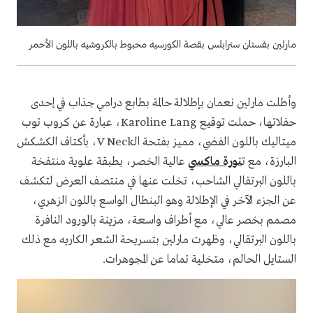
مارلين بفستان سترابلس بقصة الكورسيه محبوط بالكروشيه باللون الأحمر
وأطلت مارلين نعمان بإطلالة حالمة بطابع درامي جذاب في إحدى
حفلاتها، حملت توقيع Karoline Lang، عبارة عن كروب توب
ميتاليك باللون الفضي، مميز بفتحة الـV Neck، بأكتاف الكشكش
البارزة، مع ت
نورة ماكسي
عالية الخصر، بطبقة علوية منتفخة
باللون البرتقالي الشاحب، تخلت عنها في منتصف العرض لتكشف
عن الجزء الآخر في الإطلالة وهو البنطال الواسع باللون الزهري،
مصمم بخصر عالي، مع أطراف واسعة، مزينة بالورود النافرة
باللون البرتقالي، وظهرت مارلين بتسريحة الشعر الكاريه مع ذلك
الستايل الحالم، متخلية تماما عن المجوهرات.