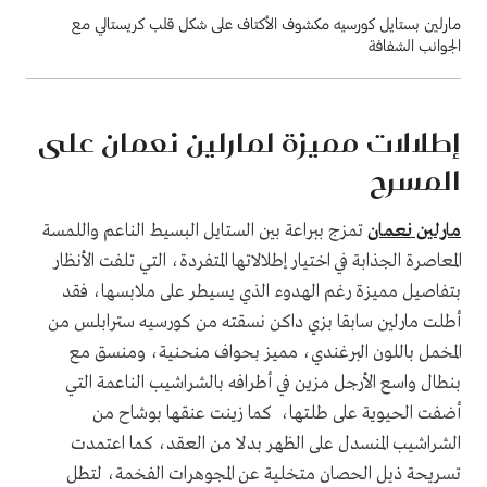
مارلين بستايل كورسيه مكشوف الأكتاف على شكل قلب كريستالي مع
الجوانب الشفافة
إطلالات مميزة لمارلين نعمان على
المسرح
مارلين نعمان
تمزج ببراعة بين الستايل البسيط الناعم واللمسة
المعاصرة الجذابة في اختيار إطلالاتها المتفردة، التي تلفت الأنظار
بتفاصيل مميزة رغم الهدوء الذي يسيطر على ملابسها، فقد
أطلت مارلين سابقا بزي داكن نسقته من كورسيه سترابلس من
المخمل باللون البرغندي، مميز بحواف منحنية، ومنسق مع
بنطال واسع الأرجل مزين في أطرافه بالشراشيب الناعمة التي
أضفت الحيوية على طلتها، كما زينت عنقها بوشاح من
الشراشيب المنسدل على الظهر بدلا من العقد، كما اعتمدت
تسريحة ذيل الحصان متخلية عن المجوهرات الفخمة، لتطل