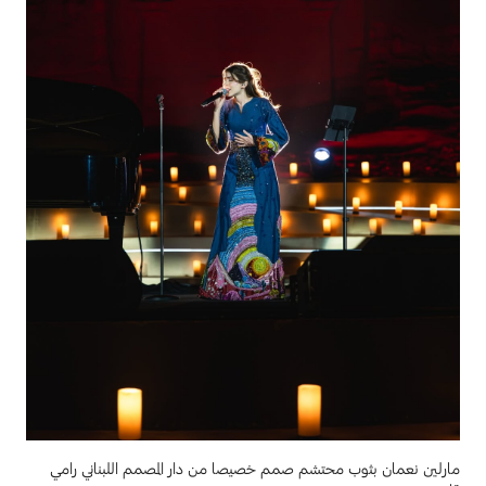
مارلين نعمان بثوب محتشم صمم خصيصا من دار المصمم اللبناني رامي