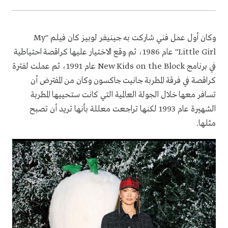
وكان أول عمل فني شاركت به جينيفر لوبيز كان فيلم "My
Little Girl" عام 1986، ثم وقع الاختيار عليها كراقصة احتياطية
في برنامج New Kids on the Block عام 1991، ثم عملت لفترة
كراقصة في فرقة المطربة جانيت جاكسون وكان من المفترض أن
تسافر معها خلال الجولة العالمية التي كانت ستحييها المطربة
الشهيرة عام 1993 لكنها تراجعت معللة بأنها تريد أن تصبح
مثلها.