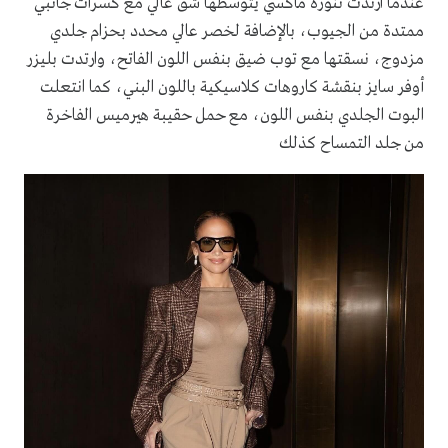
عندما ارتدت تنورة ماكسي يتوسطها شق عالي مع كسرات جانبي
ممتدة من الجيوب، بالإضافة لخصر عالي محدد بحزام جلدي
مزدوج، نسقتها مع توب ضيق بنفس اللون الفاتح، وارتدت بليزر
أوفر سايز بنقشة كاروهات كلاسيكية باللون البني، كما انتعلت
البوت الجلدي بنفس اللون، مع حمل حقيبة هيرميس الفاخرة
من جلد التمساح كذلك