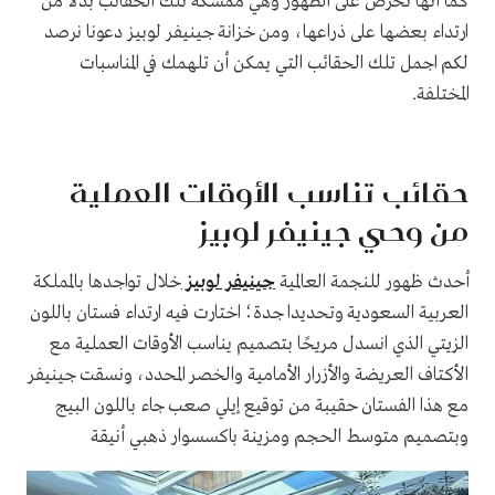
كما أنها تحرص على الظهور وهي ممسكة تلك الحقائب بدلًا من
ارتداء بعضها على ذراعها، ومن خزانة جينيفر لوبيز دعونا نرصد
لكم اجمل تلك الحقائب التي يمكن أن تلهمك في المناسبات
المختلفة.
حقائب تناسب الأوقات العملية
من وحي جينيفر لوبيز
أحدث ظهور للنجمة العالمية
جينيفر لوبيز
خلال تواجدها بالمملكة
العربية السعودية وتحديدا جدة؛ اختارت فيه ارتداء فستان باللون
الزيتي الذي انسدل مريحًا بتصميم يناسب الأوقات العملية مع
الأكتاف العريضة والأزرار الأمامية والخصر المحدد، ونسقت جينيفر
مع هذا الفستان حقيبة من توقيع إيلي صعب جاء باللون البيج
وبتصميم متوسط الحجم ومزينة باكسسوار ذهبي أنيقة