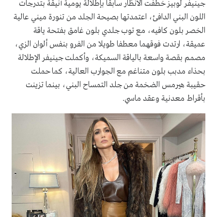
جينيفر لوبيز خطفت الأنظار سابقا بإطلالة يومية أنيقة بتدرجات
اللون البني الدافئ، اعتمدتها بصيحة الجلد من تنورة ميني عالية
الخصر بلون كافيه، مع توب جلدي بلون غامق بفتحة ياقة
عميقة، ارتدت فوقهما معطفا طويلا من الفرو بنفس ألوان الزي،
مصمم بقصة واسعة بالياقة السميكة، وأكملت جينيفر الإطلالة
بحذاء مدبب بلون متناغم مع الجوارب العالية، كما حملت
حقيبة هيرمس الضخمة من جلد التمساح البني، بينما تزينت
بأقراط معدنية وعقد ماسي.