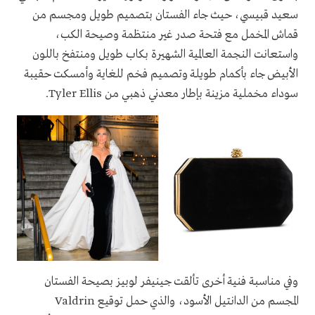
سعيد قبيسي، حيث جاء الفستان بتصميم طويل ومجسم من
قماش المخمل مع فتحة صدر غير منتظمة وصيحة الكب،
واستعانت النجمة العالمية الشهيرة بكاب طويل ومنتفخ باللون
الأبيض جاء بأكمام طويلة وتصميم فخم للغاية وأمسكت حقيبة
سوداء مخملية مزينة بإطار معدني ذهبي من Tyler Ellis.
وفي مناسبة فنية أخرى تألقت جينيفر لوبيز بصيحة الفستان
المجسم من الدانتيل الأسود، والذي حمل توقيع Valdrin