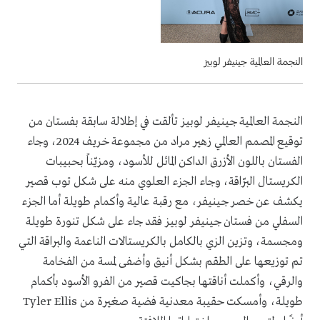
النجمة العالمية جينيفر لوبيز
النجمة العالمية جينيفر لوبيز تألقت في إطلالة سابقة بفستان من
توقيع المصمم العالمي زهير مراد من مجموعة خريف 2024، وجاء
الفستان باللون الأزرق الداكن المائل للأسود، ومزيّناً بحبيبات
الكريستال البرّاقة، وجاء الجزء العلوي منه على شكل توب قصير
يكشف عن خصر جينيفر، مع رقبة عالية وأكمام طويلة أما الجزء
السفلي من فستان جينيفر لوبيز فقد جاء على شكل تنورة طويلة
ومجسمة، وتزين الزي بالكامل بالكريستالات الناعمة والبراقة التي
تم توزيعها على الطقم بشكل أنيق وأضفى لمسة من الفخامة
والرقي، وأكملت أناقتها بجاكيت قصير من الفرو الأسود بأكمام
طويلة، وأمسكت حقيبة معدنية فضية صغيرة من Tyler Ellis