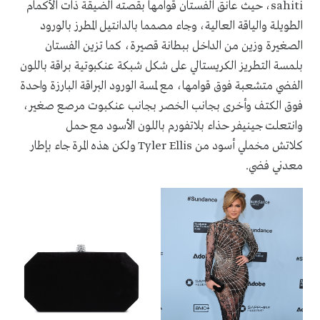
sahiti، حيث عانق الفستان قوامها بقصته الضيقة ذات الأكمام
الطويلة والياقة العالية، وجاء مصمما بالدانتيل المطرز بالورود
الصغيرة وزين من الداخل ببطانة قصيرة، كما تزين الفستان
بلمسة التطريز الكريستالي على شكل شبكة عنكبوتية براقة باللون
الفضي متشعبة فوق قوامها، مع لمسة الورود البراقة البارزة واحدة
فوق الكتف وأخرى بجانب الخصر بجانب عنكبوت مرصع صغير،
وانتعلت جينيفر حذاء بلاتفورم باللون الأسود مع حمل
كلاتش مخملي أسود من Tyler Ellis ولكن هذه المرة جاء بإطار
معدني فضي.