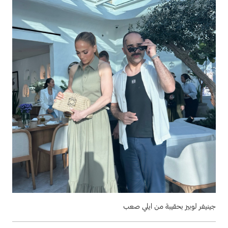
جينيفر لوبيز بحقيبة من ايلي صعب