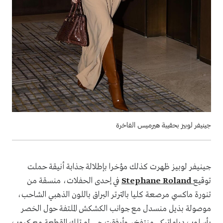
جينيفر لوبيز بحقيبة هيرميس الفاخرة
جينيفر لوبيز ظهرت كذلك مؤخرا بإطلالة جذابة أنيقة حملت
توقيع
Stephane Roland
في إحدى الحفلات، منسقة من
تنورة ماكسي مرصعة كليا بالترتر البراق باللون الذهبي الشاحب،
موصولة بذيل منسدل مع جوانب الكشكش الملتفة حول الخصر
بأسلوب دراماتيكي منتفخ، وأرفقت جي لو تلك القطعة مع كروب