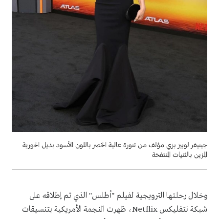
جينيفر لوبيز بزي مؤلف من تنورة عالية الخصر باللون الأسود بذيل الحورية
المزين بالثنيات المنتفخة
وخلال رحلتها الترويجية لفيلم "أطلس" الذي تم إطلاقه على
شبكة نتفليكس Netflix، ظهرت النجمة الأمريكية بتنسيقات