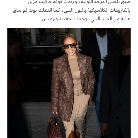
ضيق بنفس الدرجة اللونية، وارتدت فوقه جاكيت مزين
بالكاروهات الكلاسيكية باللون البني، كما انتعلت بوت ذو ساق
عالية من الجلد البني، وحملت حقيبة هيرميس.