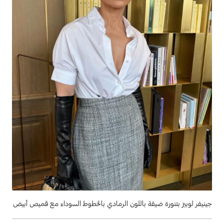
جينيفر لوبيز بتنورة ضيقة باللون الرمادي بالخطوط السوداء مع قميص أبيض