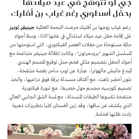
جي لو تتوهج في عيد ميلادها
بحفل أسطوري رغم غياب بن أفليك
رغم غياب زوجها بن أفليك حرصت النجمة العالمية
جينيفر لوبيز
على إقامة حفل عيد ميلاد استثنائي في عامها الـ55، وسط أجواء
حالمة مستوحاة من حفلات العصر الفيكتوري، التي استوحتها من
المسلسل الشهير "بريدجرتون"، وكانت إطلالة جينيفر متناغمة مع
أجواء الحفل بتصميم ملكي فخم حمل توقيع المصمم الهندي
المبدع مانيش مالهوترا، عبارة عن ثوب ساحر بقصة منتفخة،
بلون أخضر باهت، مع أكتاف منسدلة برقة فوق ذراعيها، واتخذ
تصميم كورسيه مجسم حول خصرها، مع تنورة فيكتورية
منتفخة تكسوها الطبقات المنسدلة، مع لمسة الشق الجانبي العالي
الذي يكشف عن ساقها، وقد زين الفستان كليا بتطريزات ذهبية
زادت طلتها فخامة.