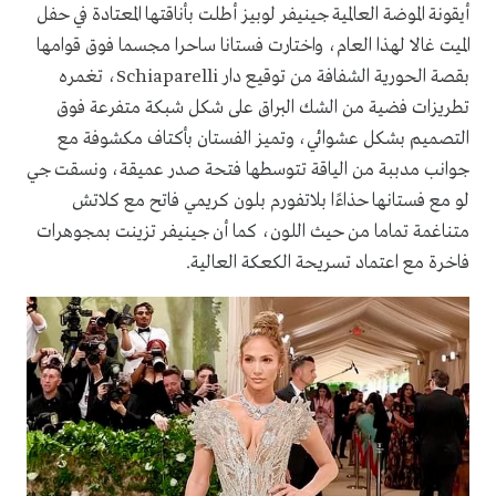
أيقونة الموضة العالمية جينيفر لوبيز أطلت بأناقتها المعتادة في حفل
الميت غالا لهذا العام، واختارت فستانا ساحرا مجسما فوق قوامها
بقصة الحورية الشفافة من توقيع دار Schiaparelli، تغمره
تطريزات فضية من الشك البراق على شكل شبكة متفرعة فوق
التصميم بشكل عشوائي، وتميز الفستان بأكتاف مكشوفة مع
جوانب مدببة من الياقة تتوسطها فتحة صدر عميقة، ونسقت جي
لو مع فستانها حذاءًا بلاتفورم بلون كريمي فاتح مع كلاتش
متناغمة تماما من حيث اللون، كما أن جينيفر تزينت بمجوهرات
فاخرة مع اعتماد تسريحة الكعكة العالية.