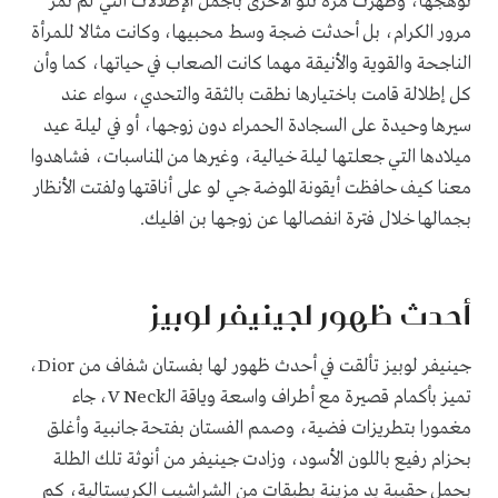
توهجها، وظهرت مرة تلو الأخرى بأجمل الإطلالات التي لم تمر
مرور الكرام، بل أحدثت ضجة وسط محبيها، وكانت مثالا للمرأة
الناجحة والقوية والأنيقة مهما كانت الصعاب في حياتها، كما وأن
كل إطلالة قامت باختيارها نطقت بالثقة والتحدي، سواء عند
سيرها وحيدة على السجادة الحمراء دون زوجها، أو في ليلة عيد
ميلادها التي جعلتها ليلة خيالية، وغيرها من المناسبات، فشاهدوا
معنا كيف حافظت أيقونة الموضة جي لو على أناقتها ولفتت الأنظار
بجمالها خلال فترة انفصالها عن زوجها بن افليك.
أحدث ظهور لجينيفر لوبيز
جينيفر لوبيز تألقت في أحدث ظهور لها بفستان شفاف من Dior،
تميز بأكمام قصيرة مع أطراف واسعة وياقة الـV Neck، جاء
مغمورا بتطريزات فضية، وصمم الفستان بفتحة جانبية وأغلق
بحزام رفيع باللون الأسود، وزادت جينيفر من أنوثة تلك الطلة
بحمل حقيبة يد مزينة بطبقات من الشراشيب الكريستالية، كم