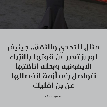
مثال للتحدي والثقة.. جينيفر
لوبيز تعبر عن قوتها بالأزياء
الأيقونية ورحلة أناقتها
تتواصل رغم أزمة انفصالها
عن بن افليك
محمود صلاح