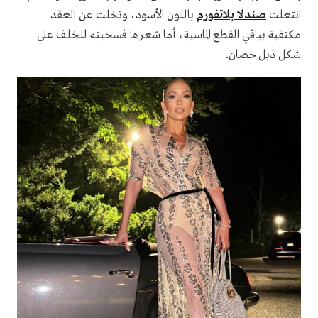
انتعلت
صندلا بلاتفورم
باللون الأسود، وتخلت عن العقد
مكتفية بباقي القطع الماسية، أما شعرها فسحبته للخلف على
شكل ذيل حصان.