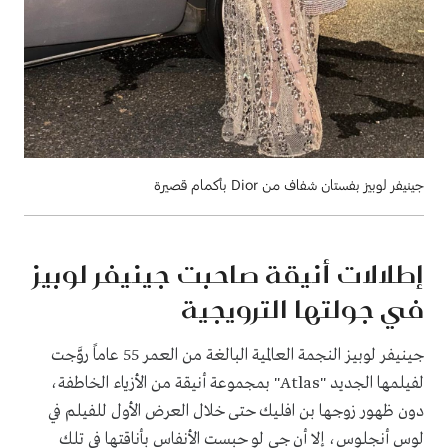
جينيفر لوبيز بفستان شفاف من Dior بأكمام قصيرة
إطلالات أنيقة صاحبت جينيفر لوبيز
في جولتها الترويجية
جينيفر لوبيز النجمة العالمية البالغة من العمر 55 عاماً روَّجت
لفيلمها الجديد "Atlas" بمجموعة أنيقة من الأزياء الخاطفة،
دون ظهور زوجها بن افليك حتى خلال العرض الأول للفيلم في
لوس أنجلوس، إلا أن جي لو حبست الأنفاس بأناقتها في تلك