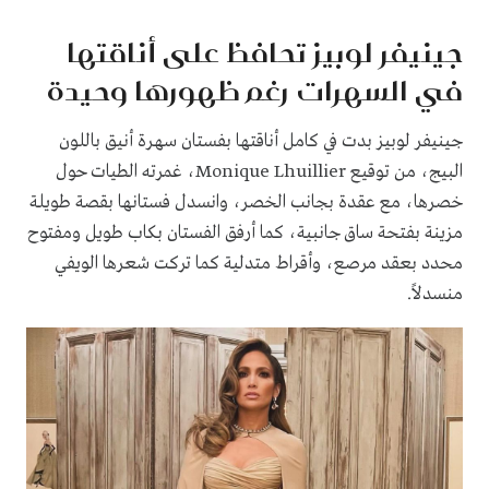
جينيفر لوبيز تحافظ على أناقتها
في السهرات رغم ظهورها وحيدة
جينيفر لوبيز بدت في كامل أناقتها بفستان سهرة أنيق باللون
البيج، من توقيع Monique Lhuillier، غمرته الطيات حول
خصرها، مع عقدة بجانب الخصر، وانسدل فستانها بقصة طويلة
مزينة بفتحة ساق جانبية، كما أرفق الفستان بكاب طويل ومفتوح
محدد بعقد مرصع، وأقراط متدلية كما تركت شعرها الويفي
منسدلاً.