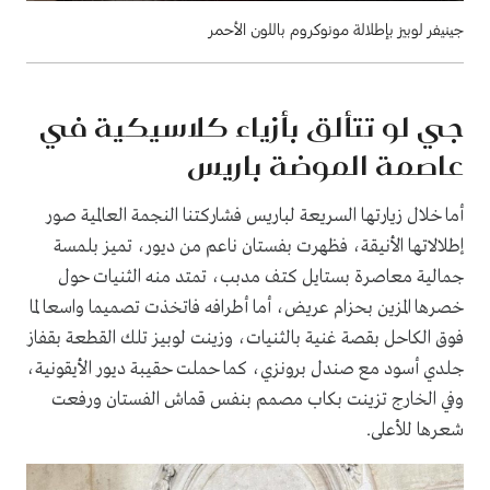
جينيفر لوبيز بإطلالة مونوكروم باللون الأحمر
جي لو تتألق بأزياء كلاسيكية في
عاصمة الموضة باريس
أما خلال زيارتها السريعة لباريس فشاركتنا النجمة العالمية صور
إطلالاتها الأنيقة، فظهرت بفستان ناعم من ديور، تميز بلمسة
جمالية معاصرة بستايل كتف مدبب، تمتد منه الثنيات حول
خصرها المزين بحزام عريض، أما أطرافه فاتخذت تصميما واسعا لما
فوق الكاحل بقصة غنية بالثنيات، وزينت لوبيز تلك القطعة بقفاز
جلدي أسود مع صندل برونزي، كما حملت حقيبة ديور الأيقونية،
وفي الخارج تزينت بكاب مصمم بنفس قماش الفستان ورفعت
شعرها للأعلى.