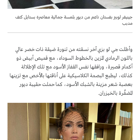
جينيفر لوبيز بفستان ناعم من ديور بلمسة جمالية معاصرة بستايل كتف
مدبب
وأطلت جي لو بزي آخر نسقته من تنورة ضيقة ذات خصر عالي
باللون الرمادي المزين بالخطوط السوداء، مع قميص أبيض ذو
أكمام قصيرة، ورافقها نفس القفاز الأسود مع تلك الإطلالة
كذلك، ليطبع البصمة الكلاسيكية على أناقتها بالأخص مع تزينها
بعصبة شعر مزينة بالشبك الأسود، كما حملت حقيبة ديور
المضفَّرة بالخيزران.