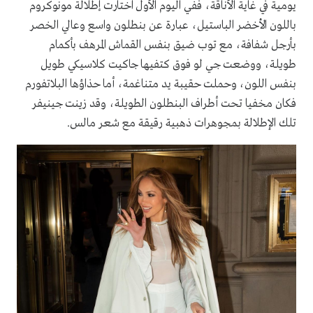
يومية في غاية الأناقة، ففي اليوم الأول اختارت إطلالة مونوكروم
باللون الأخضر الباستيل، عبارة عن بنطلون واسع وعالي الخصر
بأرجل شفافة، مع توب ضيق بنفس القماش المرهف بأكمام
طويلة، ووضعت جي لو فوق كتفيها جاكيت كلاسيكي طويل
بنفس اللون، وحملت حقيبة يد متناغمة، أما حذاؤها البلاتفورم
فكان مخفيا تحت أطراف البنطلون الطويلة، وقد زينت جينيفر
تلك الإطلالة بمجوهرات ذهبية رقيقة مع شعر مالس.