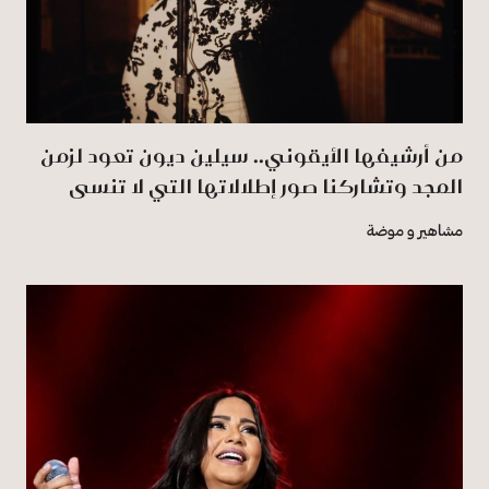
من أرشيفها الأيقوني.. سيلين ديون تعود لزمن
المجد وتشاركنا صور إطلالاتها التي لا تنسى
مشاهير و موضة