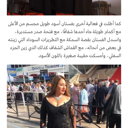
كما أطلت في فعالية أخرى بفستان أسود طويل مجسم من الأعلى
مع أكمام طويلة جاء أحدها شفافًا، مع فتحة صدر مستديرة،
وانسدل الفستان بقصة السمكة مع التطريزات السوداء التي زينته
في بعض من أنحائه، مع القماش الشفاف كذلك الذي زين الجزء
السفلي، وأمسكت حقيبة صغيرة باللون الأسود.