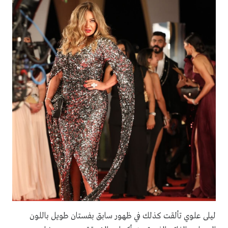
ليلى علوي تألقت كذلك في ظهور سابق بفستان طويل باللون