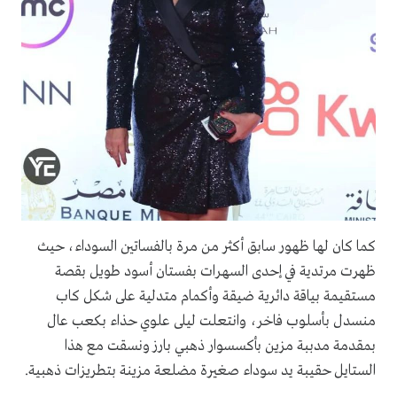
كما كان لها ظهور سابق أكثر من مرة بالفساتين السوداء، حيث
ظهرت مرتدية في إحدى السهرات بفستان أسود طويل بقصة
مستقيمة بياقة دائرية ضيقة وأكمام متدلية على شكل كاب
منسدل بأسلوب فاخر، وانتعلت ليلى علوي حذاء بكعب عال
بمقدمة مدببة مزين بأكسسوار ذهبي بارز ونسقت مع هذا
الستايل حقيبة يد سوداء صغيرة مضلعة مزينة بتطريزات ذهبية.