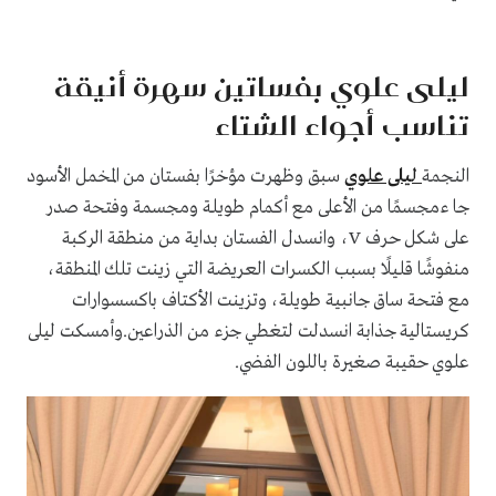
ليلى علوي بفساتين سهرة أنيقة
تناسب أجواء الشتاء
النجمة
ليلى علوي
سبق وظهرت مؤخرًا بفستان من المخمل الأسود
جا ءمجسمًا من الأعلى مع أكمام طويلة ومجسمة وفتحة صدر
على شكل حرف V، وانسدل الفستان بداية من منطقة الركبة
منفوشًا قليلًا بسبب الكسرات العريضة التي زينت تلك المنطقة،
مع فتحة ساق جانبية طويلة، وتزينت الأكتاف باكسسوارات
كريستالية جذابة انسدلت لتغطي جزء من الذراعين.وأمسكت ليلى
علوي حقيبة صغيرة باللون الفضي.