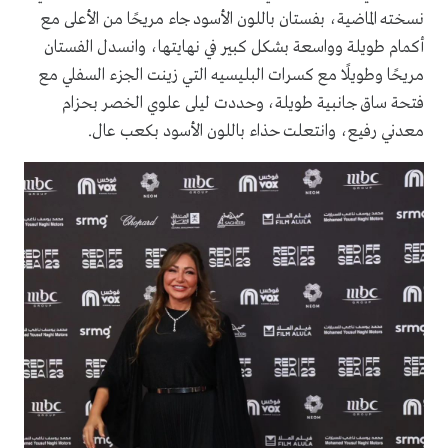
نسخته الماضية، بفستان باللون الأسود جاء مريحًا من الأعلى مع
أكمام طويلة وواسعة بشكل كبير في نهايتها، وانسدل الفستان
مريحًا وطويلًا مع كسرات البليسيه التي زينت الجزء السفلي مع
فتحة ساق جانبية طويلة، وحددت ليلى علوي الخصر بحزام
معدني رفيع، وانتعلت حذاء باللون الأسود بكعب عال.