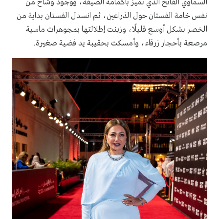
السماوي الفاتح الذي تميز بأكمامه الضيقة، ووجود وشاح من
نفس خامة الفستان حول الذراعين، ثم انسدل الفستان بداية من
الخصر بشكل أوسع قليلًا، وزينت إطلالتها بمجوهرات ماسية
مرصعة بأحجار زرقاء، وأمسكت بحقيبة يد فضية صغيرة.