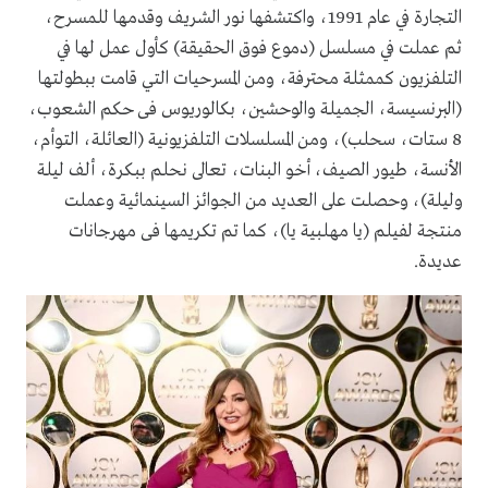
التجارة في عام 1991، واكتشفها نور الشريف وقدمها للمسرح،
ثم عملت في مسلسل (دموع فوق الحقيقة) كأول عمل لها في
التلفزيون كممثلة محترفة، ومن المسرحيات التي قامت ببطولتها
(البرنسيسة، الجميلة والوحشين، بكالوريوس فى حكم الشعوب،
8 ستات، سحلب)، ومن المسلسلات التلفزيونية (العائلة، التوأم،
الأنسة، طيور الصيف، أخو البنات، تعالى نحلم ببكرة، ألف ليلة
وليلة)، وحصلت على العديد من الجوائز السينمائية وعملت
منتجة لفيلم (يا مهلبية يا)، كما تم تكريمها فى مهرجانات
عديدة.