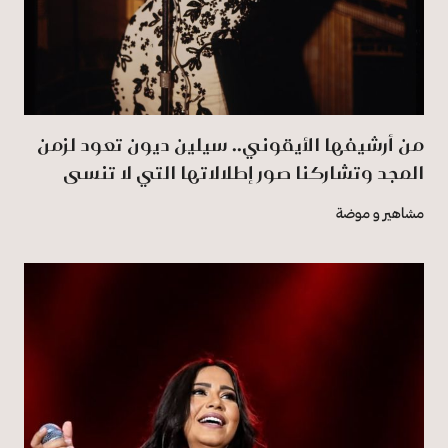
من أرشيفها الأيقوني.. سيلين ديون تعود لزمن
المجد وتشاركنا صور إطلالاتها التي لا تنسى
مشاهير و موضة