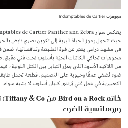
مجوهرات Indomptables de Cartier
يعكس سوار Indomptables de Cartier Panther and Zebra من دار
حيث تتحول رموز الحياة البرية إلى تكوين بصري نابض بالح
في مشهد درامي يعبّر عن قوة الطبيعة وتناقضاتها، ضمن فلسف
من اللاكيه الأسود الذي يعزّز التباين بين الكتل اللونية، ف
ضوء تُضفي عمقًا وحيوية على التصميم. قطعة تحمل طابعًا برّ
التعبيرية في عمل فني يُرتدى كبيان أسلوب لا يشبه سواه.
خاتم
ورومانسية الضوء