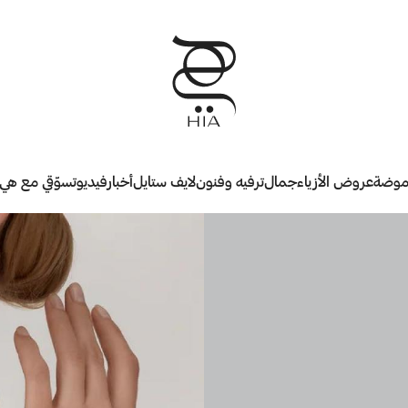
وضة
عروض الأزياء
جمال
ترفيه وفنون
لايف ستايل
أخبار
فيديو
تسوّقي مع هي