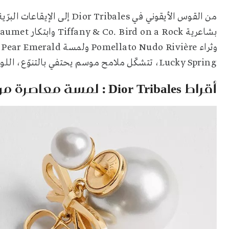
Lucky Spring، تتشكّل ملامح موسم يحتفي بالتنوّع، اللون، والخيال.
أقراط Dior Tribales : لمسة معاصرة من الأنوثة الراقية