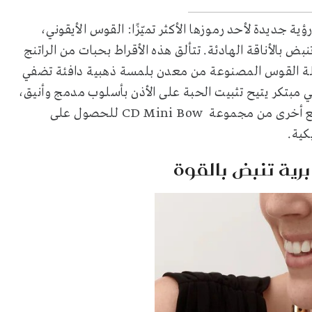
ّم دار Dior من خلال أقراط Dior Tribales Earrings رؤية جديدة لأحد رموزها الأكثر تميّزًا: القوس الأيقوني،
بض بالأناقة الهادئة. تتألق هذه الأقراط بحبات من الراتنج
هير، وتتناغم مع تفصيلة القوس المصنوعة من معدن بلمسة ذهبية دافئة تضفي
في مبتكر يتيح تثبيت الحبة على الأذن بأسلوب مدمج وأنيق،
ما يمنحها حضورًا ناعمًا لكنه لافت. ويمكن تنسيقها مع قطع أخرى من مجموعة CD Mini Bow للحصول على
كية.