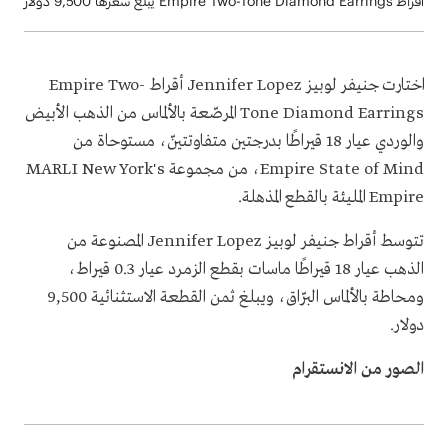
أقراط Empire Two-Tone Diamond Earrings يبلغ سعرها 9,500 دولار
اختارت جنيفر لوبيز Jennifer Lopez أقراط Empire Two-
Tone Diamond Earrings المرصّعة بالألماس من الذهب الأبيض
والوردي عيار 18 قيراطًا بدرجتين متفاوتتينّ، مستوحاة من
Empire State of Mind، من مجموعة MARLI New York's
Empire المليئة بالقطع المذهلة.
تتوسط أقراط جنيفر لوبيز Jennifer Lopez المصنوعة من
الذهب عيار 18 قيراطًا ماسات بقطع الزمرد عيار 0.3 قيراط،
ومحاطة بالألماس البرّاق، ويبلغ ثمن القطعة الاستثنائية 9,500
دولار.
الصور من الانستقرام