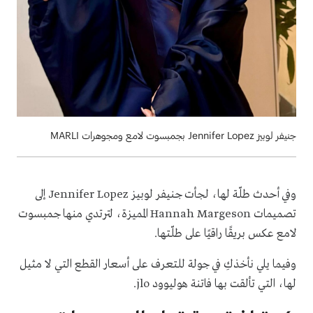
جنيفر لوبيز Jennifer Lopez بجمبسوت لامع ومجوهرات MARLI
وفي أحدث طلّة لها، لجأت جنيفر لوبيز Jennifer Lopez إلى
تصميمات Hannah Margeson المميزة، لترتدي منها جمبسوت
لامع عكس بريقًا راقيًا على طلّتها.
وفيما يلي نأخذكِ في جولة للتعرف على أسعار القطع التي لا مثيل
لها، التي تألقت بها فاتنة هوليوود jlo.