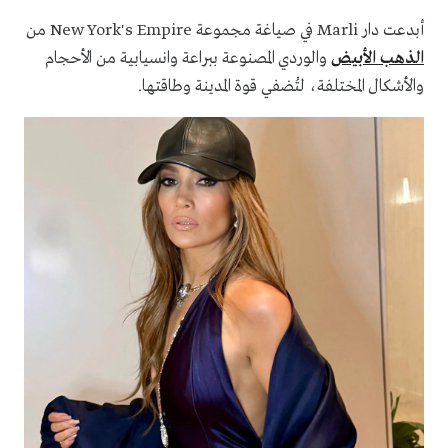
أبدعت دار Marli في صياغة مجموعة New York's Empire من
الذهب الأبيض
والوردي المصنوعة ببراعة وانسيابية من الأحجام
والأشكال المختلفة، لتُضفي قوة المدينة وطاقتها.