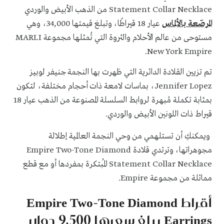
Statement Collar Necklace من الذهب الأبيض والوردي
المرصّعة بالألماس
عيار 18 قيراطًا، وتبلغ قيمتها 34,000، وهي
مستوحى من عالم الأحلام والثروة التي تُمثلها مجموعة MARLI
New York Empire.
تم تزيين القلادة الدائرية التي ظهرت بها النجمة جنيفر لوبيز
Jennifer Lopez، بماسات لامعة ذات أحجام مختلفة، لتكون
بمثابة تكملة مُبهرة لروابط السلسلة المصنوعة من الذهب عيار 18
قيراط ذات اللونين الأبيض والوردي.
ويمكنكِ أن تستلهمي من وحي النجمة العالمية إطلالة
مجوهراتها، وترتدي قلادة Empire Two-Tone Diamond
Statement Collar Necklace المُبتكرة بمفردها أو مع قطع
مماثلة من مجموعة Empire.
أقراط Empire Two-Tone Diamond
Earrings يبلغ سعرها 9,500 دولار