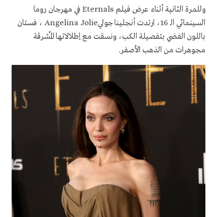
وللمرة الثانية أثناء عرض فيلم
Eternals
في مهرجان روما
السينمائي الـ 16، ارتدت أنجلينا جولي
Angelina Jolie
، فستان
باللون الفضي بتفصيلة الكب، ونسقت مع إطلالاتها المٌشرقة
مجوهرات من الذهب الأصفر
.