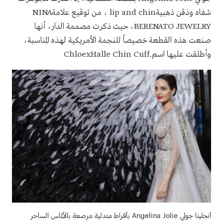
شفاه وذقن ذهبية
lip and chin
، من توقيع علامة
NINA
BERENATO JEWELRY
، حيث ذكرت مصممة الدار، أنها
صنعت هذه القطعة خصيصاً للنجمة الأمريكية لهذه المناسبة،
وأطلقت عليها اسم
ChloexHalle Chin Cuff.
أنجلينا جولي Angelina Jolie بأقراط متدلية مرصعة بالألماس الساحر