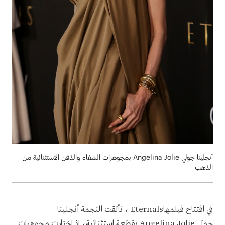
أنجلينا جولي Angelina Jolie بمجوهرات الشفاه والذقن الاستثنائية من
الذهب
في افتتاح فيلمها
Eternals
، تألقت النجمة أنجلينا
جولي
Angelina Jolie
بقطعة استثنائية، إذ اختارت مجوهرات