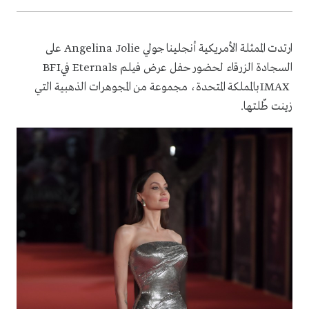
ارتدت الممثلة الأمريكية أنجلينا جولي
Angelina Jolie
على
السجادة الزرقاء لحضور حفل عرض فيلم
Eternals
في
BFI
IMAX
بالمملكة المتحدة، مجموعة من المجوهرات الذهبية التي
زينت طّلتها
.