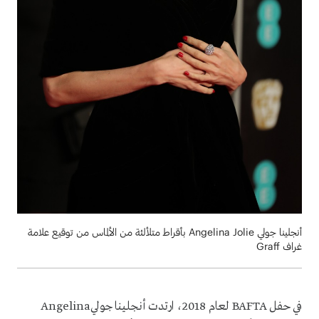
أنجلينا جولي Angelina Jolie بأقراط متلألئة من الألماس من توقيع علامة
غراف Graff
في حفل
BAFTA
لعام 2018، ارتدت أنجلينا جولي
Angelina