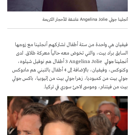
أنجلينا جولي Angelina Jolie عاشقة للأحجار الكريمة
فيفيان هي واحدة من ستة أطفال تشاركهم أنجلينا مع زوجها
السابق براد بيت، والتي تخوض معه حالياً معركة طلاق. لدى
أنجلينا جولي
Angelina Jolie
3 أطفال هم نوفيل شيلوه،
وكنوكس، وفيفيان، بالإضافة إلى 4 أطفال بالتبني هم مادوكس
جولي بيت من كمبوديا، زهرا جولي بيت من إثيوبيا، باكس جولي
بيت من فيتنام، وموسى لاجئ سوري في تركيا
.