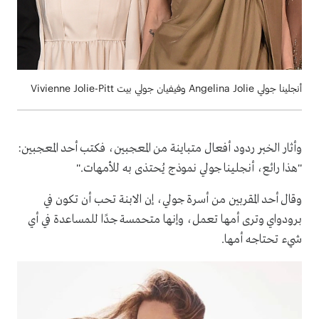
أنجلينا جولي Angelina Jolie وفيفيان جولي بيت Vivienne Jolie-Pitt
وأثار الخبر ردود أفعال متباينة من المعجبين، فكتب أحد المعجبين:
"هذا رائع، أنجلينا جولي نموذج يُحتذى به للأمهات
".
وقال أحد المقربين من أسرة جولي، إن الابنة تحب أن تكون في
برودواي وترى أمها تعمل، وإنها متحمسة جدًا للمساعدة في أي
شيء تحتاجه أمها.