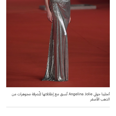
أنجلينا جولي Angelina Jolie تٌنسق مع إطلالاتها المٌشرقة مجوهرات من
الذهب الأصفر