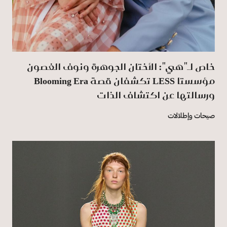
خاص لـ"هي": الأختان الجوهرة ونوف الغصون
مؤسستا LESS تكشفان قصة Blooming Era
ورسالتها عن اكتشاف الذات
صيحات وإطلالات